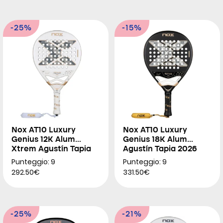
-25%
-15%
Nox AT10 Luxury
Nox AT10 Luxury
Genius 12K Alum
Genius 18K Alum
Xtrem Agustín Tapia
Agustín Tapia 2026
2026
Punteggio: 9
Punteggio: 9
292.50€
331.50€
-25%
-21%