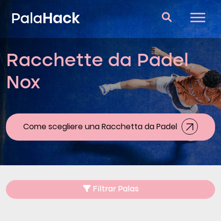
Hack
Pala
Racchette da Padel
Racchette da Padel
Nox
Domande e risposte
Comparatore
Blog
Come scegliere una Racchetta da Padel
Filtrar Palas