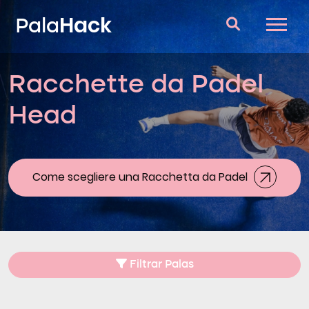
Hack
Pala
Racchette da Padel
Racchette da Padel
Head
Domande e risposte
Comparatore
Blog
Come scegliere una Racchetta da Padel
Filtrar Palas