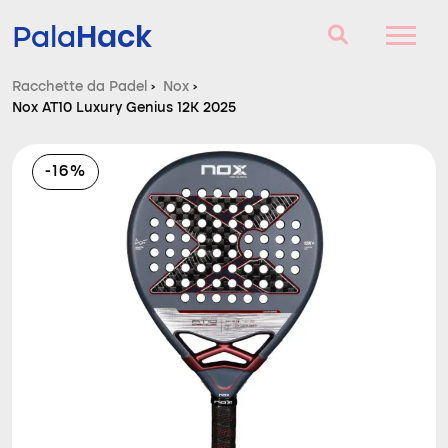
Hack
Pala
Racchette da Padel
›
Nox
›
Nox AT10 Luxury Genius 12K 2025
Racchette da Padel
Domande e risposte
-16%
Comparatore
Blog