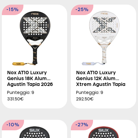
-15%
-25%
Nox AT10 Luxury
Nox AT10 Luxury
Genius 18K Alum
Genius 12K Alum
Agustín Tapia 2026
Xtrem Agustín Tapia
2026
Punteggio: 9
Punteggio: 9
331.50€
292.50€
-10%
-27%