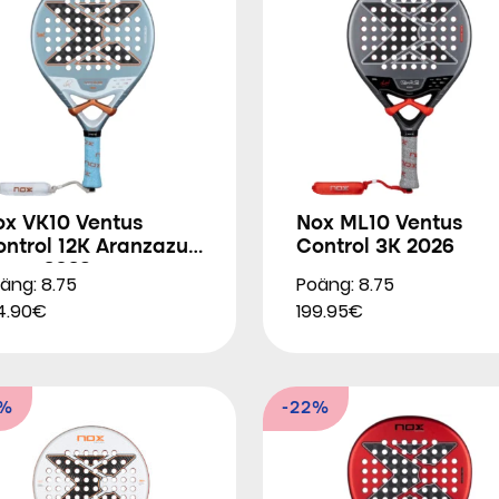
ox VK10 Ventus
Nox ML10 Ventus
ntrol 12K Aranzazu
Control 3K 2026
soro 2026
äng: 8.75
Poäng: 8.75
4.90€
199.95€
3%
-22%