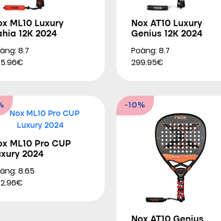
ox ML10 Luxury
Nox AT10 Luxury
ahia 12K 2024
Genius 12K 2024
äng: 8.7
Poäng: 8.7
5.96€
299.95€
%
-10%
ox ML10 Pro CUP
uxury 2024
äng: 8.65
2.96€
Nox AT10 Genius