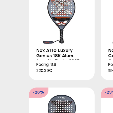
Nox AT10 Luxury
N
Genius 18K Alum
Co
Agustin Tapia 2025
O
Poäng: 8.8
Po
320.39€
18
-26%
-2