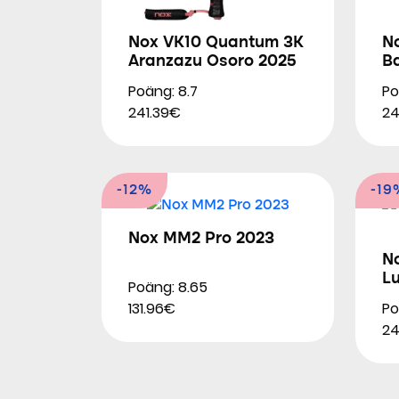
Nox VK10 Quantum 3K
N
Aranzazu Osoro 2025
B
Poäng: 8.7
Po
241.39€
24
-12%
-19
Nox MM2 Pro 2023
N
L
Poäng: 8.65
Po
131.96€
24