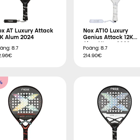
x AT Luxury Attack
Nox AT10 Luxury
8K Alum 2024
Genius Attack 12K
Alum Xtrem 2026
äng: 8.7
Poäng: 8.7
2.96€
214.90€
%