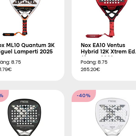
ox ML10 Quantum 3K
Nox EA10 Ventus
iguel Lamperti 2025
Hybrid 12K Xtrem Ed
Alonso 2026
äng: 8.75
Poäng: 8.75
1.79€
265.20€
9%
-40%