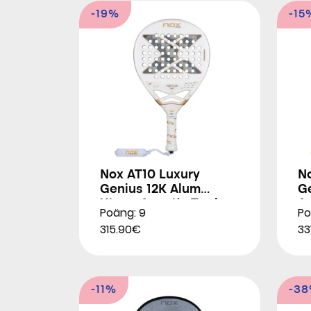
-19%
-15
Nox AT10 Luxury
N
Genius 12K Alum
G
Xtrem Agustín Tapia
A
Poäng: 9
Po
2026
315.90€
33
-11%
-3