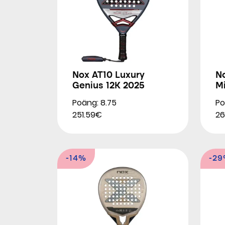
Nox AT10 Luxury
N
Genius 12K 2025
M
Poäng: 8.75
Po
251.59€
26
-14%
-2