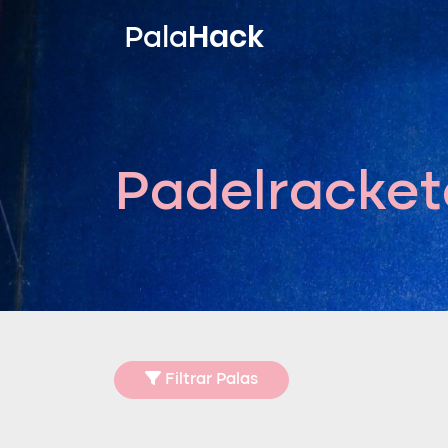
Hack
Pala
Padelracket
Filtrar Palas