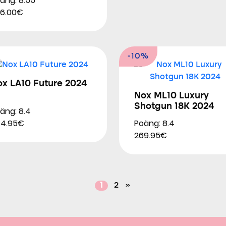
äng: 8.55
6.00€
-10%
ox LA10 Future 2024
Nox ML10 Luxury
Shotgun 18K 2024
äng: 8.4
Poäng: 8.4
44.95€
269.95€
1
2
»