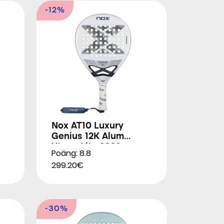
-12%
Nox AT10 Luxury
Genius 12K Alum
Xtrem Lite 2026
Poäng: 8.8
299.20€
-30%