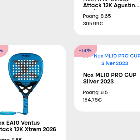
Attack 12K Agustin
Tapia 2025
Poäng: 8.65
305.99€
%
-14%
Nox ML10 PRO CUP
Silver 2023
Poäng: 8.5
154.76€
ox EA10 Ventus
tack 12K Xtrem 2026