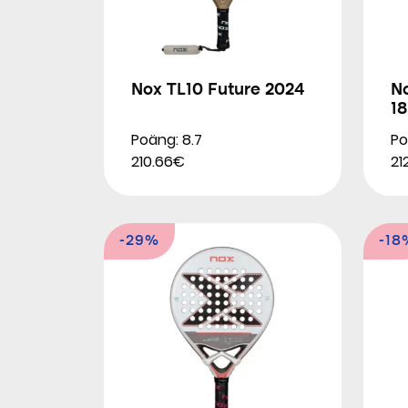
Nox TL10 Future 2024
No
1
Poäng: 8.7
Po
210.66€
21
-29%
-18