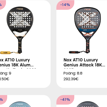
%
-14%
ox AT10 Luxury
Nox AT10 Luxury
enius 18K Alum
Genius Attack 18K
gustín Tapia 2026
2025
äng: 9
Poäng: 8.8
1.50€
292.39€
8%
-41%