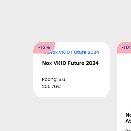
-16%
-10
Nox VK10 Future 2024
Poäng: 8.6
205.76€
N
At