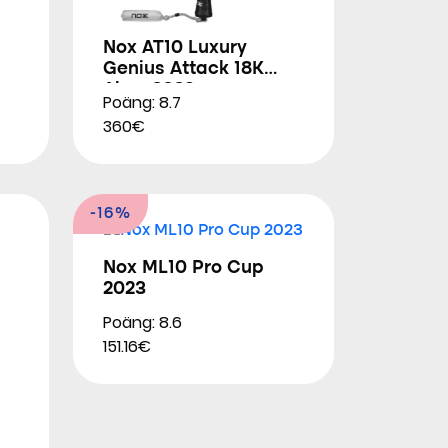
Nox AT10 Luxury
Genius Attack 18K
Alum 2026
Poäng: 8.7
360€
-16%
Nox ML10 Pro Cup
2023
Poäng: 8.6
151.16€