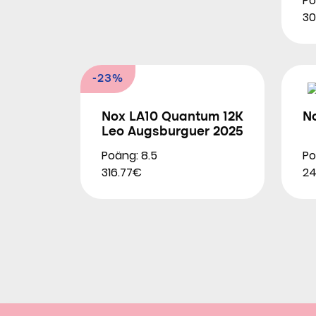
Po
30
-23%
Nox LA10 Quantum 12K
N
Leo Augsburguer 2025
Poäng: 8.5
Po
316.77€
2