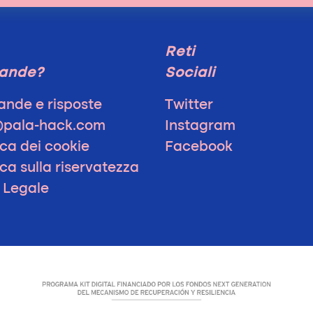
Reti
ande?
Sociali
nde e risposte
Twitter
@pala-hack.com
Instagram
ica dei cookie
Facebook
ica sulla riservatezza
 Legale