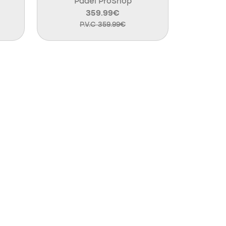
Padel ProShop
359.99€
P.V.C 359.99€