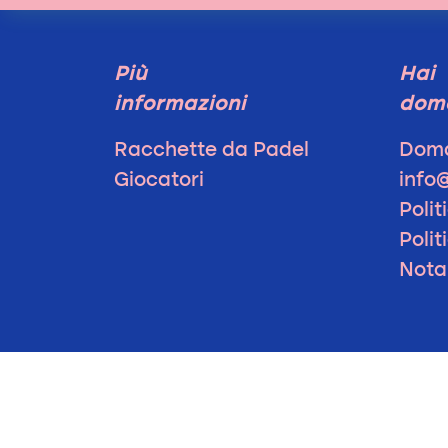
Più
Hai
informazioni
dom
Racchette da Padel
Doma
Giocatori
info
Polit
Polit
Nota