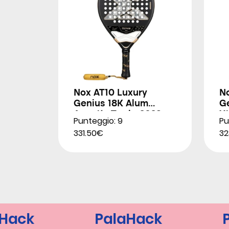
Nox AT10 Luxury
N
Genius 18K Alum
G
Agustín Tapia 2026
X
Punteggio: 9
Pu
2
331.50€
32