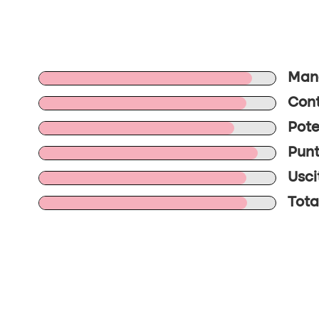
Mano
Cont
Pote
Punt
Usci
Tota