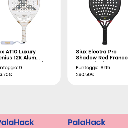
ox AT10 Luxury
Siux Electra Pro
enius 12K Alum
Shadow Red Franco
trem Agustín Tapia
Stupackzuk 2026
nteggio: 9
Punteggio: 8.95
026
3.70€
290.50€