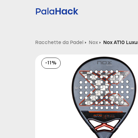
Hack
Pala
Racchette da Padel
›
Nox
›
Nox AT10 Luxu
2025
-11%