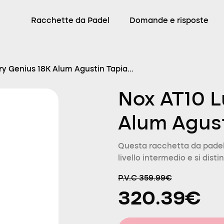
Racchette da Padel
Domande e risposte
ry Genius 18K Alum Agustin Tapia
Nox AT10 L
Alum Agust
Questa racchetta da padel
livello intermedio e si dist
P.V.C 359.99€
320.39€