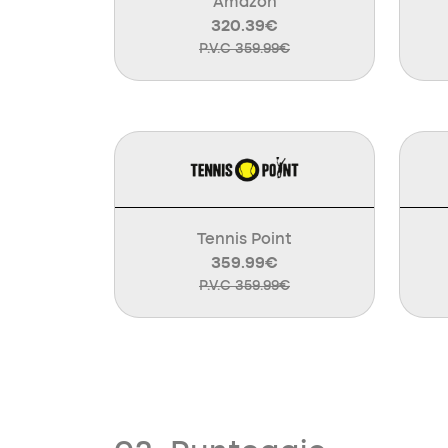
Amazon
320.39€
P.V.C 359.99€
Tennis Point
359.99€
P.V.C 359.99€