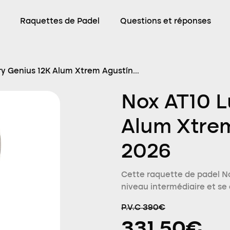
Raquettes de Padel
Questions et réponses
ry Genius 12K Alum Xtrem Agustín
Nox AT10 L
Alum Xtrem
2026
Cette raquette de padel No
niveau intermédiaire et se 
P.V.C 390€
331.50€