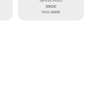
Tennis Point
390€
P.V.C 390€