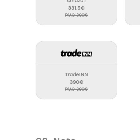
Amazon
331.5€
P.V.C 390€
TradeINN
390€
P.V.C 390€