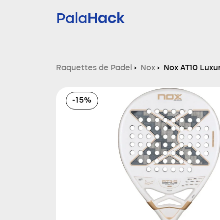
Hack
Pala
Raquettes de Padel
›
Nox
›
Nox AT10 Luxu
Tapia 2026
-15%