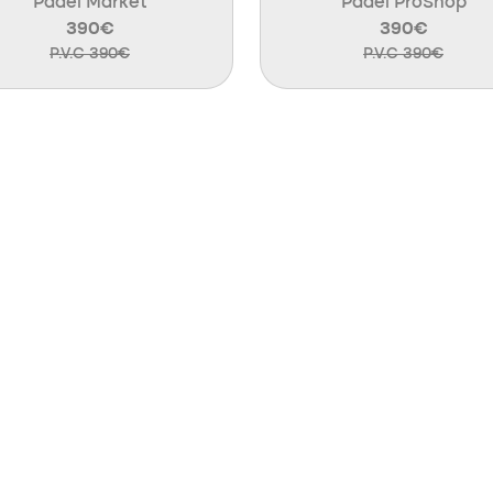
Padel Market
Padel ProShop
390€
390€
P.V.C 390€
P.V.C 390€