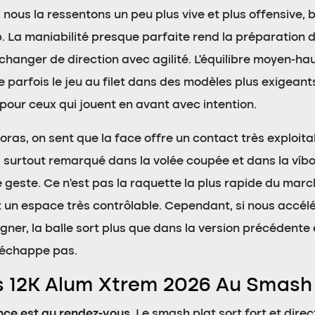
i nous la ressentons un peu plus vive et plus offensive,
 La maniabilité presque parfaite rend la préparation de 
anger de direction avec agilité. L’équilibre moyen-haut e
ne parfois le jeu au filet dans des modèles plus exigea
pour ceux qui jouent en avant avec intention.
boras, on sent que la face offre un contact très exploit
s surtout remarqué dans la volée coupée et dans la víbora
 geste. Ce n’est pas la raquette la plus rapide du march
est un espace très contrôlable. Cependant, si nous acc
r, la balle sort plus que dans la version précédente et
s échappe pas.
s 12K Alum Xtrem 2026 Au Smash
nce est au rendez-vous
. Le smash plat sort fort et dire