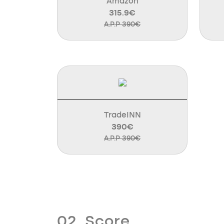
Amazon
315.9€
A.P.P 390€
TradeINN
390€
A.P.P 390€
02. Score