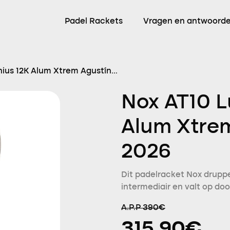
Padel Rackets
Vragen en antwoord
nius 12K Alum Xtrem Agustín
Nox AT10 L
Alum Xtrem
2026
Dit padelracket Nox druppe
intermediair en valt op do
A.P.P 390€
315.90€