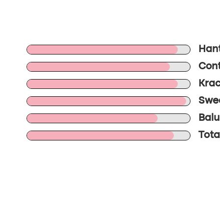
Hant
Cont
Krac
Swee
Balu
Tota