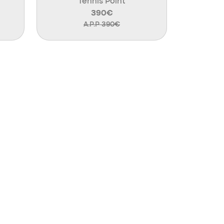
Tennis Point
390€
A.P.P 390€