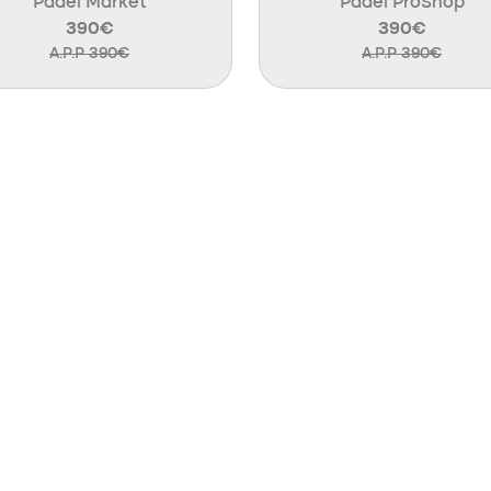
Padel Market
Padel ProShop
390€
390€
A.P.P 390€
A.P.P 390€