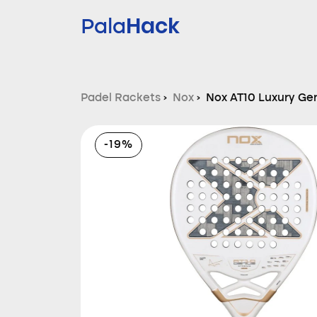
Hack
Pala
Padel Rackets
›
Nox
›
Nox AT10 Luxury Ge
Tapia 2026
-19%