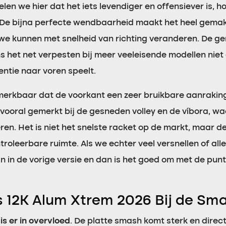
len we hier dat het iets levendiger en offensiever is, 
. De bijna perfecte wendbaarheid maakt het heel gemakk
we kunnen met snelheid van richting veranderen. De ge
het net verpesten bij meer veeleisende modellen niet o
ntie naar voren speelt.
et merkbaar dat de voorkant een zeer bruikbare aanrakin
vooral gemerkt bij de gesneden volley en de víbora, waa
n. Het is niet het snelste racket op de markt, maar de 
roleerbare ruimte. Als we echter veel versnellen of al
n in de vorige versie en dan is het goed om met de pun
s 12K Alum Xtrem 2026 Bij de Sm
is er in overvloed
. De platte smash komt sterk en direct