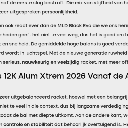
naf de eerste slag bestraft. Die mix van stijfheid van h
zeer uitgesproken persoonlijkheid.
 en ook reactiever dan de MLD Black Eva die we ons heri
snelheden geeft het niet te veel weg, dus het is goed o
it en snelheid. De gemiddelde hoge balans is goed verd
 wordt in luchtspel. Met de nieuwe generatie ruwheid 
en
serieus, nauwkeurig en veelzijdig
racket, met meer off
s 12K Alum Xtrem 2026 Vanaf de 
n zeer uitgebalanceerd racket, hoewel met een belangri
niet te veel in die context, dus bij langzame verdediging
odat de bal met diepte uitkomt. Aan de andere kant, w
an
controle en stabiliteit
dat behoorlijk overtuigend is. H