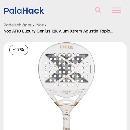
Hack
Pala
Padelschläger
›
Nox
›
Nox AT10 Luxury Genius 12K Alum Xtrem Agustín Tapia
Padelschläger
2026
Fragen und Antworten
-17%
Vergleich
Blog