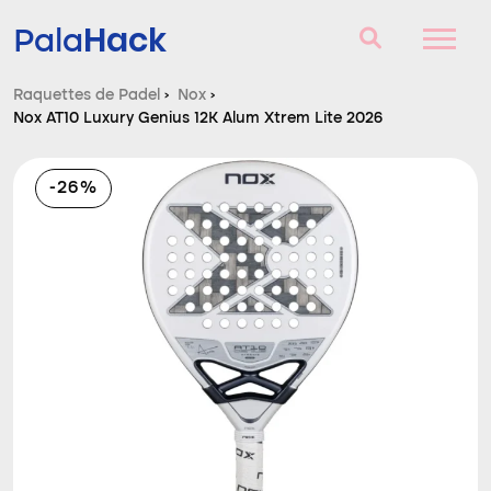
Hack
Pala
Raquettes de Padel
›
Nox
›
Nox AT10 Luxury Genius 12K Alum Xtrem Lite 2026
Raquettes de Padel
Questions et réponses
-26%
Comparateur
Blog