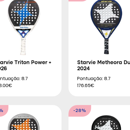
arvie Triton Power +
Starvie Metheora Du
026
2024
ntuação: 8.7
Pontuação: 8.7
8.00€
176.65€
9%
-28%