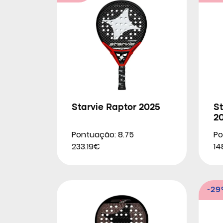
Starvie Raptor 2025
St
2
Pontuação: 8.75
Po
233.19€
14
-2