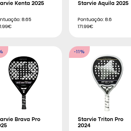
arvie Kenta 2025
Starvie Aquila 2025
ntuação: 8.65
Pontuação: 8.6
1.99€
171.99€
5%
-11%
arvie Brava Pro
Starvie Triton Pro
025
2024