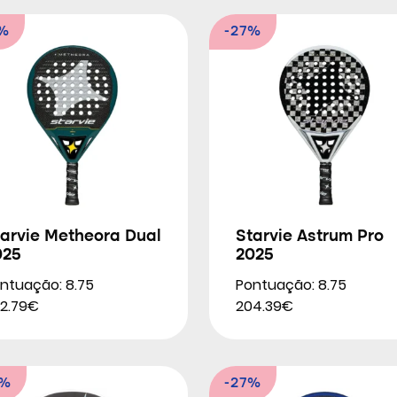
2%
-27%
tarvie Metheora Dual
Starvie Astrum Pro
025
2025
ntuação: 8.75
Pontuação: 8.75
2.79€
204.39€
0%
-27%