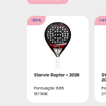
-50%
-14
Starvie Raptor + 2026
St
2
Pontuação: 8.85
Po
157.50€
27