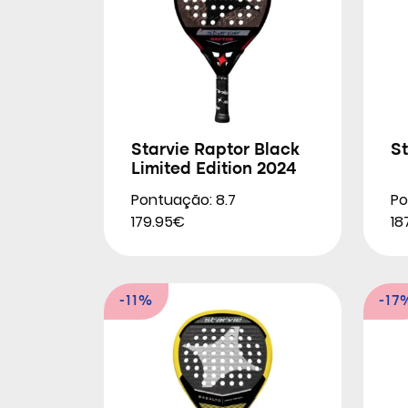
Starvie Raptor Black
S
Limited Edition 2024
Pontuação: 8.7
Po
179.95€
18
-11%
-17