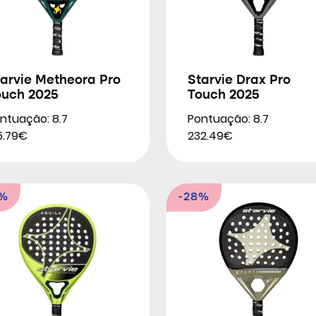
arvie Metheora Pro
Starvie Drax Pro
ouch 2025
Touch 2025
ntuação: 8.7
Pontuação: 8.7
5.79€
232.49€
6%
-28%