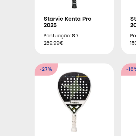
Starvie Kenta Pro
St
2025
2
Pontuação: 8.7
Po
269.99€
15
-27%
-16