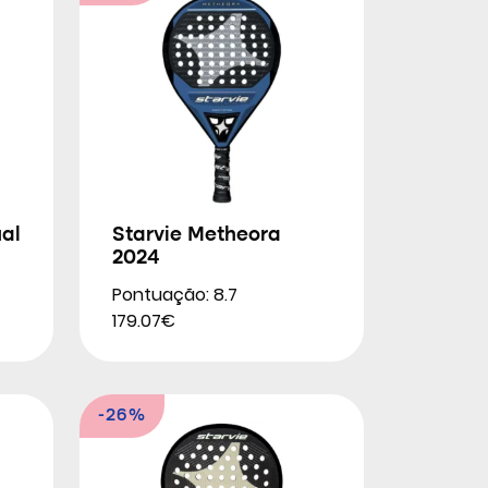
al
Starvie Metheora
2024
Pontuação: 8.7
179.07€
-26%