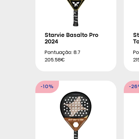
Starvie Basalto Pro
St
2024
T
Pontuação: 8.7
Po
205.58€
21
-10%
-2