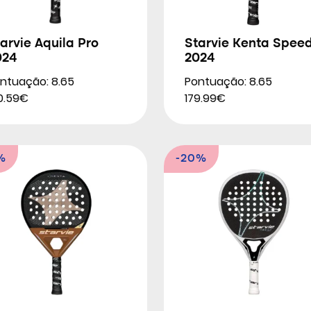
arvie Aquila Pro
Starvie Kenta Spee
024
2024
ntuação: 8.65
Pontuação: 8.65
0.59€
179.99€
%
-20%