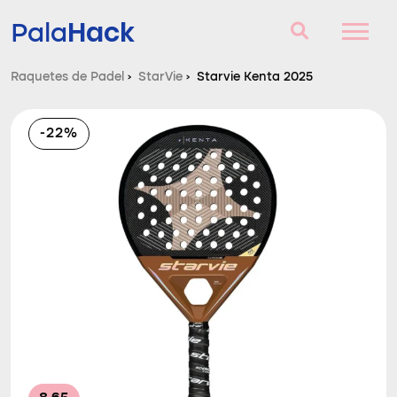
Hack
Pala
Raquetes de Padel
›
StarVie
›
Starvie Kenta 2025
Raquetes de Padel
-22%
Perguntas e respostas
Comparador
Blog