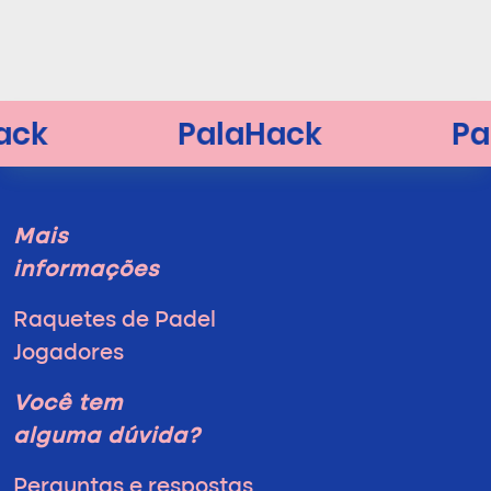
Mais
informações
Raquetes de Padel
Jogadores
Você tem
alguma dúvida?
Perguntas e respostas