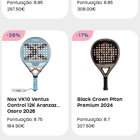
Pontuação: 8.85
Pontuação: 8.85
297.50€
308.00€
-38%
-17%
Nox VK10 Ventus
Black Crown Piton
Control 12K Aranzazu
Premium 2024
Osoro 2026
Pontuação: 8.75
Pontuação: 8.7
184.90€
207.50€