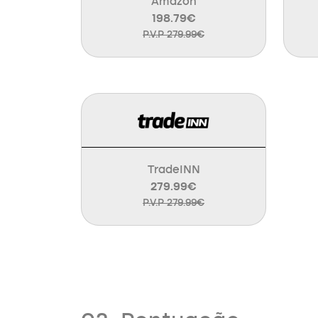
Amazon
198.79€
P.V.P 279.99€
TradeINN
279.99€
P.V.P 279.99€