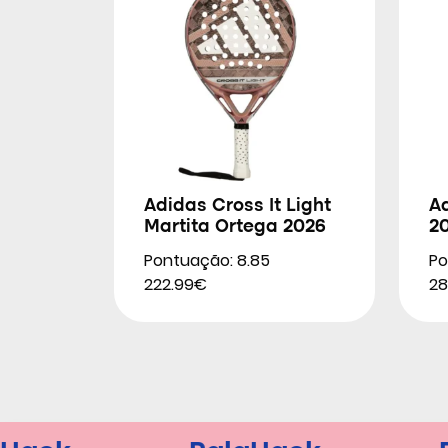
Adidas Cross It Light
Ad
Martita Ortega 2026
2
Pontuação: 8.85
Po
222.99€
28