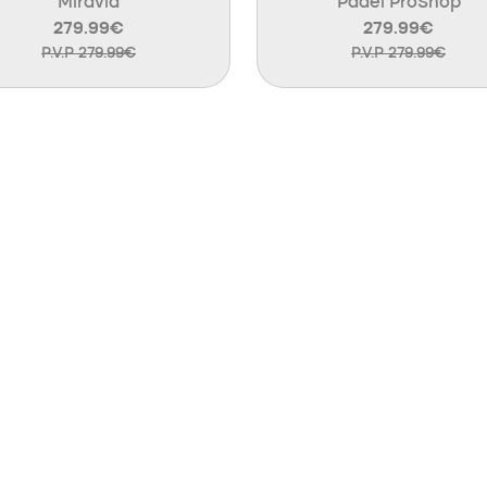
Miravia
Padel ProShop
279.99€
279.99€
P.V.P 279.99€
P.V.P 279.99€