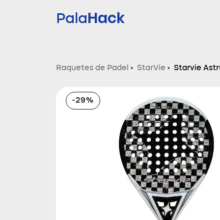
Hack
Pala
Raquetes de Padel
›
StarVie
›
Starvie Ast
-29%