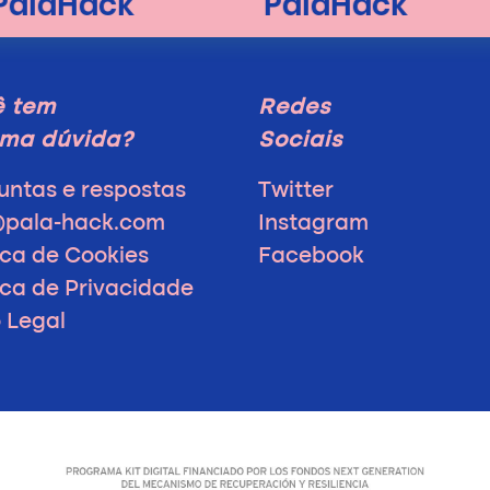
ê tem
Redes
ma dúvida?
Sociais
untas e respostas
Twitter
@pala-hack.com
Instagram
ica de Cookies
Facebook
tica de Privacidade
o Legal