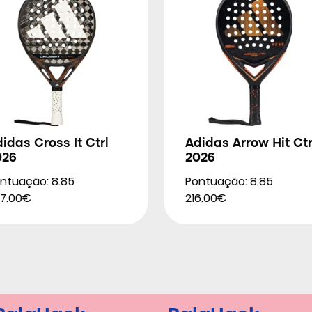
idas Cross It Ctrl
Adidas Arrow Hit Ctr
026
2026
ntuação: 8.85
Pontuação: 8.85
7.00€
216.00€