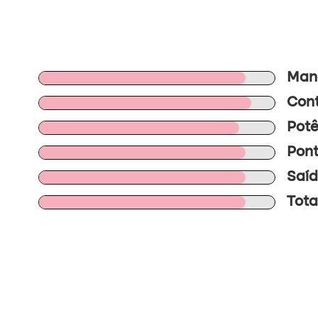
Mano
Cont
Potê
Pont
Saíd
Tota