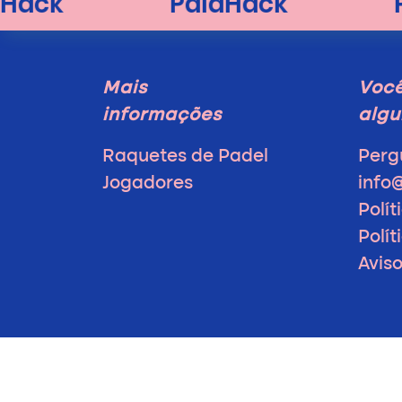
Mais
Voc
informações
algu
Raquetes de Padel
Perg
Jogadores
info
Polít
Polí
Avis