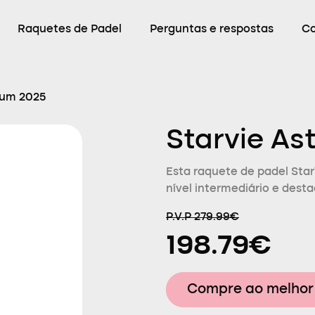
Raquetes de Padel
Perguntas e respostas
C
rum 2025
Starvie As
Esta raquete de padel Sta
nível intermediário e desta
P.V.P 279.99€
198.79€
Compre ao melhor