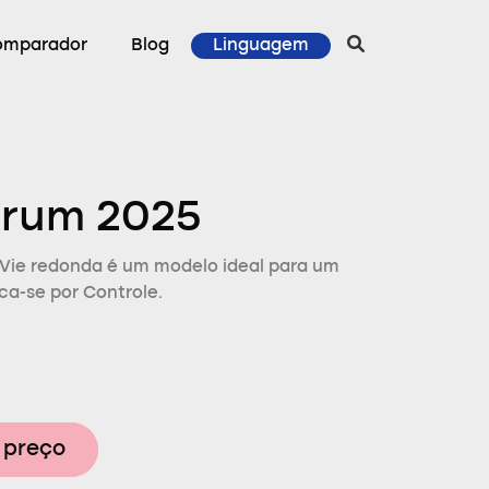
omparador
Blog
Linguagem
trum 2025
rVie redonda é um modelo ideal para um
ca-se por Controle.
 preço