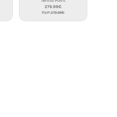
Tennis Point
279.99€
P.V.P 279.99€