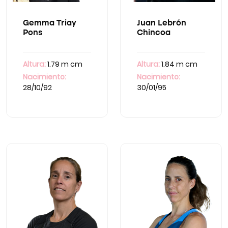
Gemma Triay
Juan Lebrón
Pons
Chincoa
Altura:
1.79 m cm
Altura:
1.84 m cm
Nacimiento:
Nacimiento:
28/10/92
30/01/95