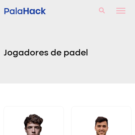
Hack
Pala
Raquetes de Padel
Perguntas e respostas
Jogadores de padel
Comparador
Blog