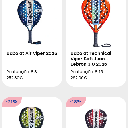
Babolat Air Viper 2025
Babolat Technical
Viper Soft Juan
Lebron 3.0 2026
Pontuação: 8.8
Pontuação: 8.75
252.80€
267.00€
-21%
-18%