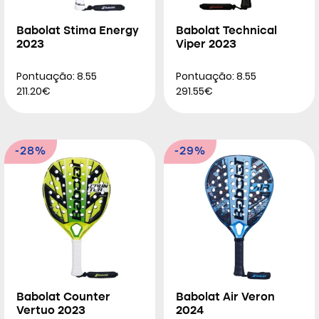
Babolat Stima Energy
Babolat Technical
2023
Viper 2023
Pontuação: 8.55
Pontuação: 8.55
211.20€
291.55€
-28%
-29%
Babolat Counter
Babolat Air Veron
Vertuo 2023
2024