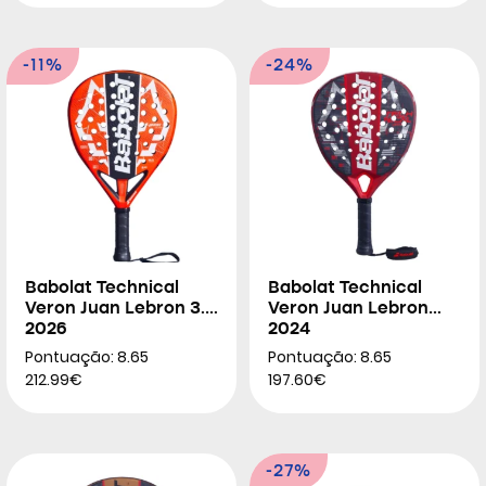
-11%
-24%
Babolat Technical
Babolat Technical
Veron Juan Lebron 3.0
Veron Juan Lebron
2026
2024
Pontuação: 8.65
Pontuação: 8.65
212.99€
197.60€
-27%