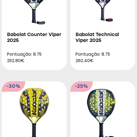
Babolat Counter Viper
Babolat Technical
2025
Viper 2025
Pontuação: 8.75
Pontuação: 8.75
252.80€
262.40€
-30%
-25%