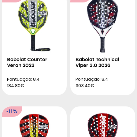
Babolat Counter
Babolat Technical
Veron 2023
Viper 3.0 2026
Pontuação: 8.4
Pontuação: 8.4
184.80€
303.40€
-11%