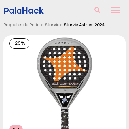
Hack
Pala
Raquetes de Padel
›
StarVie
›
Starvie Astrum 2024
Raquetes de Padel
-29%
Perguntas e respostas
Comparador
Blog