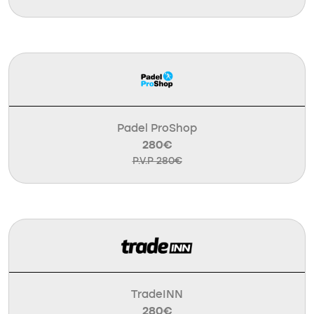
Padel ProShop
280€
P.V.P 280€
TradeINN
280€