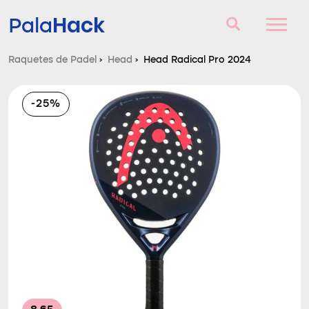
Hack
Pala
Raquetes de Padel
›
Head
›
Head Radical Pro 2024
Raquetes de Padel
-25%
Perguntas e respostas
Comparador
Blog