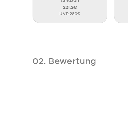
Amazon
221.2€
U.V.P 280€
02. Bewertung