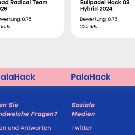
ead Radical Team
Bullpadel Hack 03
026
Hybrid 2024
wertung: 8.75
Bewertung: 8.75
9.90€
226.19€
n Sie
Soziale
ndwelche Fragen?
Medien
en und Antworten
Twitter