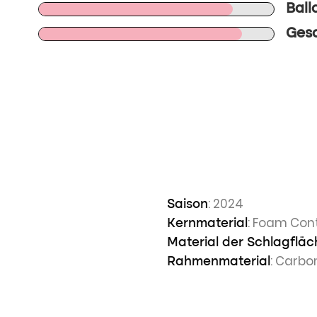
Ball
Gesa
n
: 2024
Saison
: Foam Cont
Kernmaterial
Material der Schlagfläc
: Carbo
Rahmenmaterial