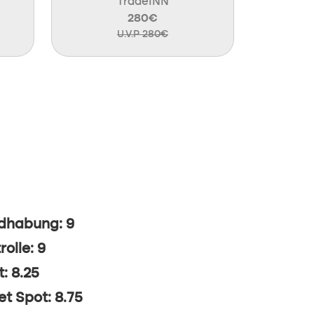
TradeINN
280€
U.V.P 280€
dhabung: 9
rolle: 9
t: 8.25
t Spot: 8.75