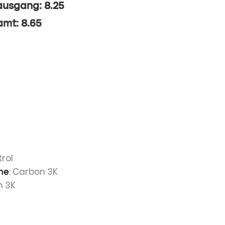
ausgang: 8.25
mt: 8.65
rol
: Carbon 3K
he
n 3K