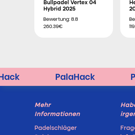
Bullpadel Vertex 04
H
Hybrid 2025
2
Bewertung: 8.8
Be
260.39€
11
Mehr
Habe
Informationen
irge
Padelschläger
Frag