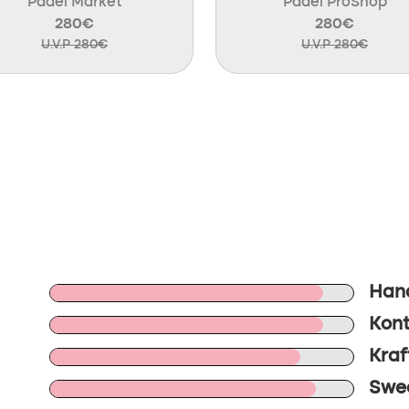
Padel Market
Padel ProShop
280€
280€
U.V.P 280€
U.V.P 280€
Han
Kont
Kraf
Swee