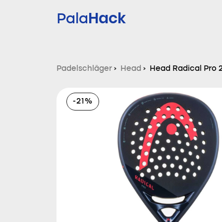
Hack
Pala
Padelschläger
›
Head
›
Head Radical Pro 
-21%