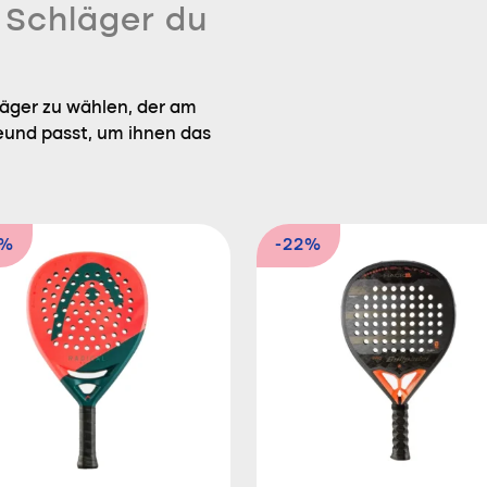
n Schläger du
läger zu wählen, der am
eund passt, um ihnen das
3%
-22%