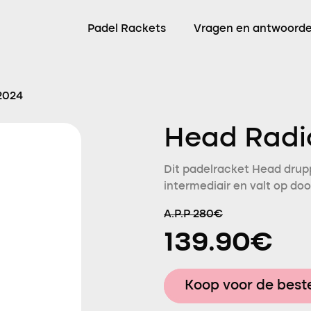
Padel Rackets
Vragen en antwoord
2024
Head Radi
Dit padelracket Head drupp
intermediair en valt op do
A.P.P 280€
139.90€
Koop voor de beste