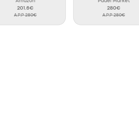
Amazon
Padel Market
201.6€
280€
A.P.P 280€
A.P.P 280€