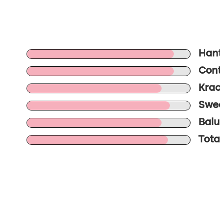
Hant
Cont
Krac
Swee
Balu
Tota