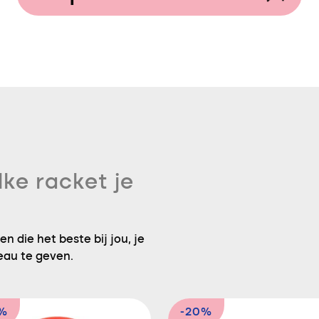
lke racket je
n die het beste bij jou, je
eau te geven.
5%
-20%