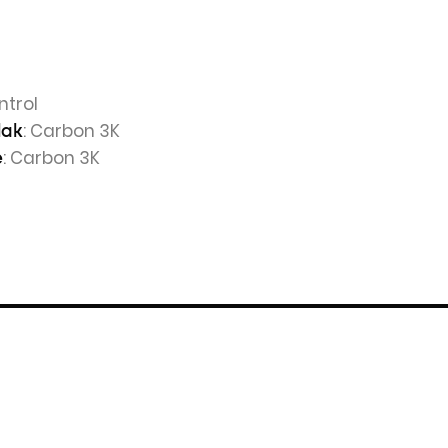
ntrol
: Carbon 3K
lak
: Carbon 3K
e