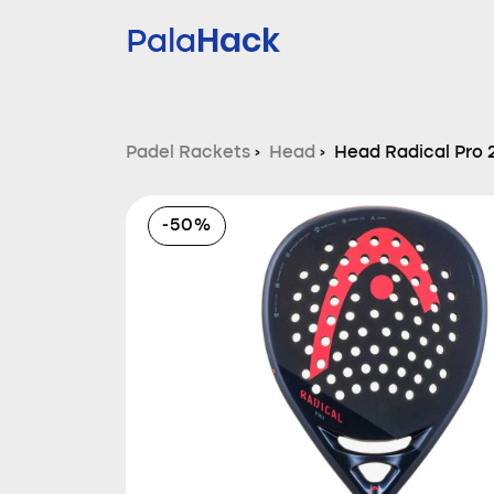
Hack
Pala
Padel Rackets
›
Head
›
Head Radical Pro 
-50%