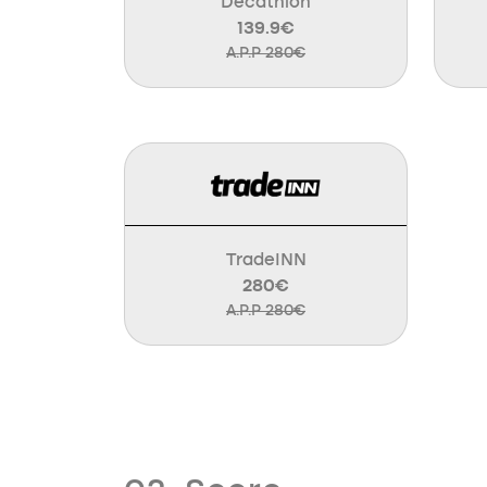
Decathlon
139.9€
A.P.P 280€
TradeINN
280€
A.P.P 280€