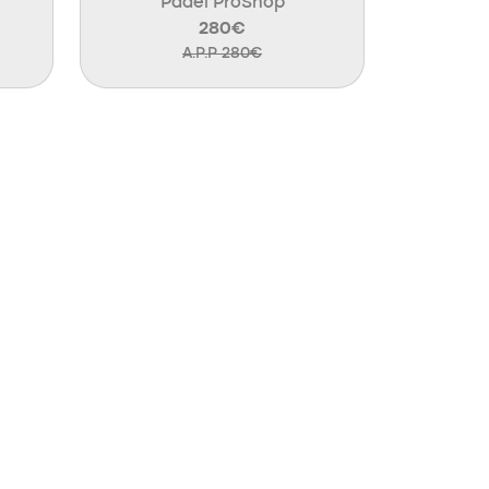
Padel ProShop
280€
A.P.P 280€