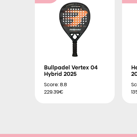
Bullpadel Vertex 04
H
Hybrid 2025
2
Score: 8.8
Sc
229.39€
13