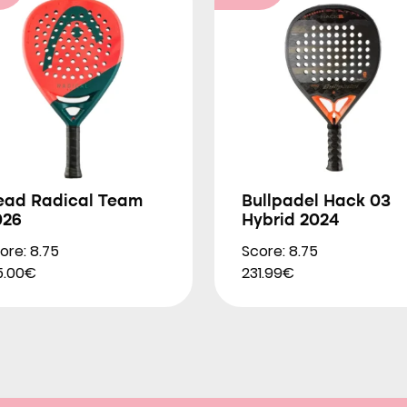
ead Radical Team
Bullpadel Hack 03
026
Hybrid 2024
ore: 8.75
Score: 8.75
5.00€
231.99€