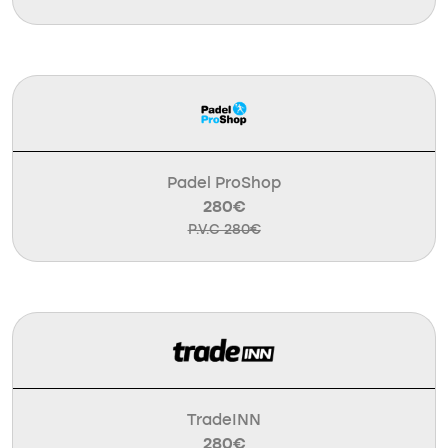
Padel ProShop
280€
P.V.C 280€
TradeINN
280€