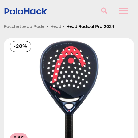
Hack
Pala
Racchette da Padel
›
Head
›
Head Radical Pro 2024
Racchette da Padel
-28%
Domande e risposte
Comparatore
Blog