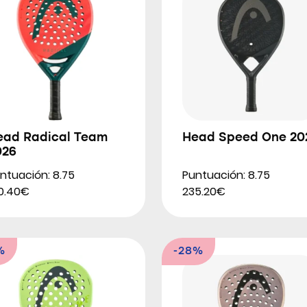
ead Radical Team
Head Speed One 20
026
ntuación: 8.75
Puntuación: 8.75
0.40€
235.20€
%
-28%