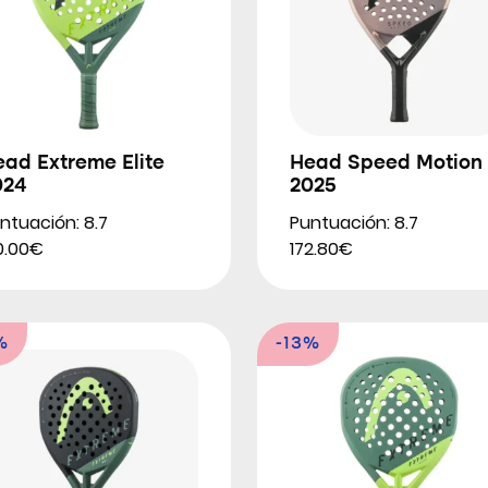
ad Extreme Elite
Head Speed Motion
024
2025
ntuación: 8.7
Puntuación: 8.7
0.00€
172.80€
%
-13%