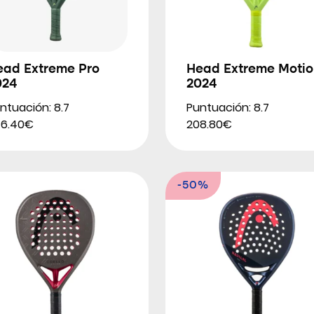
ead Extreme Pro
Head Extreme Motio
024
2024
ntuación: 8.7
Puntuación: 8.7
46.40€
208.80€
-50%