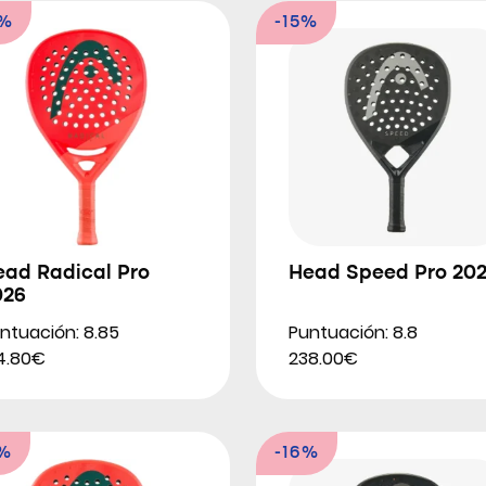
3%
-15%
ead Radical Pro
Head Speed Pro 20
026
ntuación: 8.85
Puntuación: 8.8
4.80€
238.00€
2%
-16%