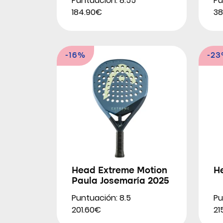
Puntuación: 8.55
Pu
184.90€
38
-16%
-2
Head Extreme Motion
He
Paula Josemaría 2025
Puntuación: 8.5
Pu
201.60€
21