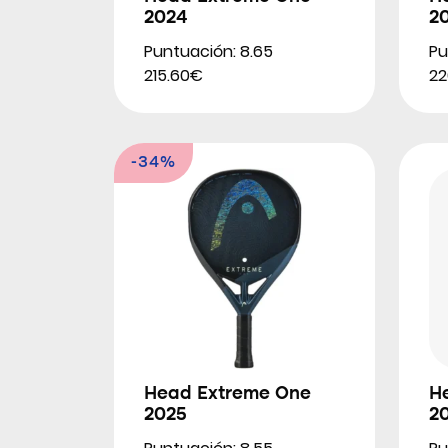
2024
2
Puntuación: 8.65
Pu
215.60€
22
-34%
Head Extreme One
H
2025
2