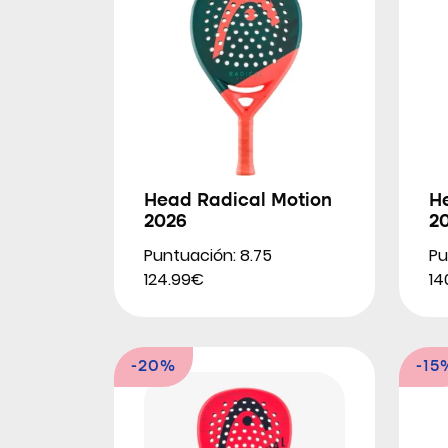
Head Radical Motion
H
2026
2
Puntuación: 8.75
Pu
124.99€
14
-20%
-15