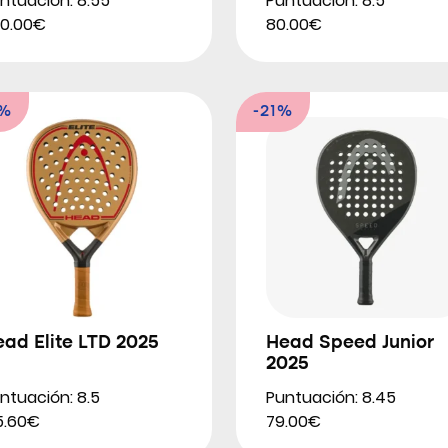
ntuación: 8.55
Puntuación: 8.5
0.00€
80.00€
3%
-21%
ad Elite LTD 2025
Head Speed Junior
2025
ntuación: 8.5
Puntuación: 8.45
5.60€
79.00€