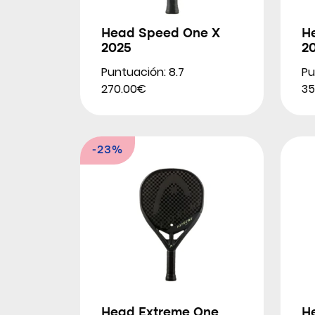
Head Speed One X
H
2025
2
Puntuación: 8.7
Pu
270.00€
35
-23%
Head Extreme One
H