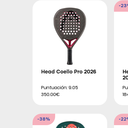
-2
Head Coello Pro 2026
H
2
Puntuación: 9.05
Pu
350.00€
18
-38%
-2