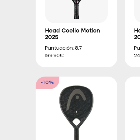
Head Coello Motion
H
2025
2
Puntuación: 8.7
Pu
189.90€
2
-10%