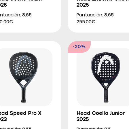
026
2025
ntuación: 8.65
Puntuación: 8.65
0.00€
255.00€
-20%
ead Speed Pro X
Head Coello Junior
023
2025