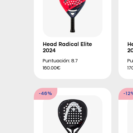
Head Radical Elite
He
2024
2
Puntuación: 8.7
Pu
160.00€
17
-46%
-12