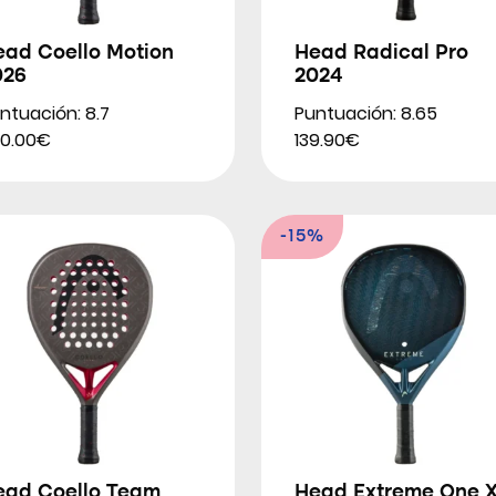
ead Coello Motion
Head Radical Pro
026
2024
ntuación: 8.7
Puntuación: 8.65
0.00€
139.90€
-15%
ead Coello Team
Head Extreme One 