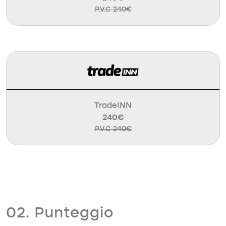
P.V.C 240€
TradeINN
240€
P.V.C 240€
02. Punteggio