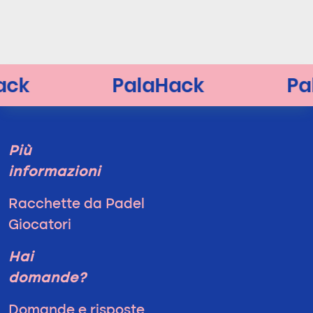
Più
informazioni
Racchette da Padel
Giocatori
Hai
domande?
Domande e risposte