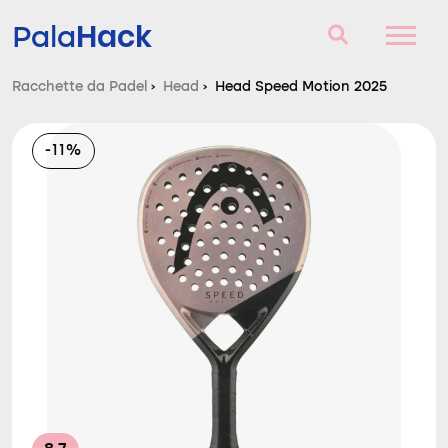
Hack
Pala
Racchette da Padel
›
Head
›
Head Speed Motion 2025
Racchette da Padel
-11%
Domande e risposte
Comparatore
Blog