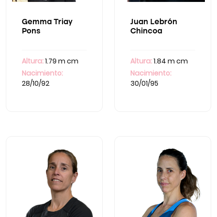
Gemma Triay
Juan Lebrón
Pons
Chincoa
Altura:
1.79 m cm
Altura:
1.84 m cm
Nacimiento:
Nacimiento:
28/10/92
30/01/95