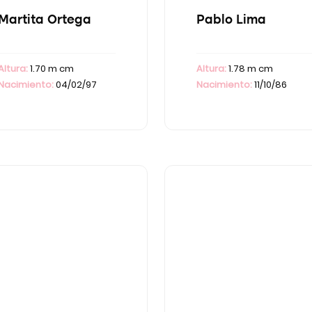
Martita Ortega
Pablo Lima
Altura:
1.70 m cm
Altura:
1.78 m cm
Nacimiento:
04/02/97
Nacimiento:
11/10/86