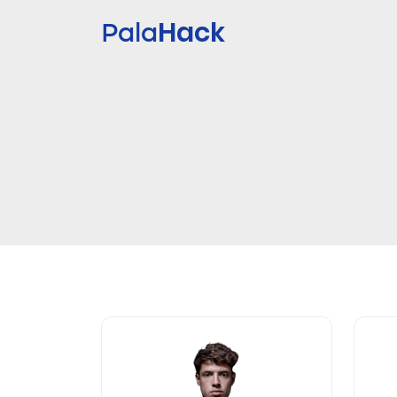
Hack
Pala