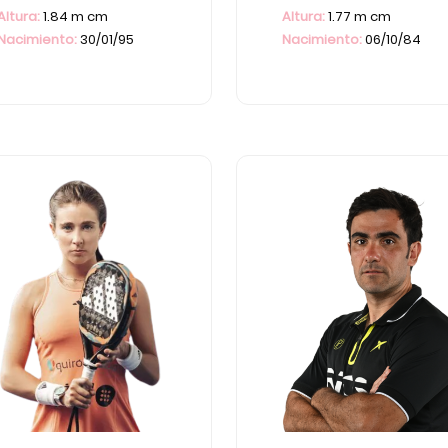
Altura:
1.84 m cm
Altura:
1.77 m cm
Nacimiento:
30/01/95
Nacimiento:
06/10/84