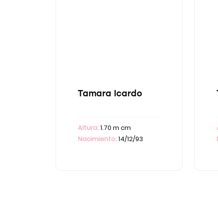
Tamara Icardo
Altura:
1.70 m cm
Nacimiento:
14/12/93