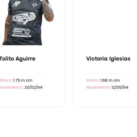
Tolito Aguirre
Victoria Iglesias
Altura:
1.75 m cm
Altura:
1.68 m cm
Nacimiento:
20/02/94
Nacimiento:
12/05/94