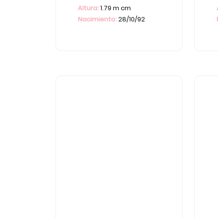
Altura:
1.79 m cm
Nacimiento:
28/10/92