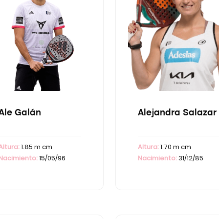
Ale Galán
Alejandra Salazar
Altura:
1.85 m cm
Altura:
1.70 m cm
Nacimiento:
15/05/96
Nacimiento:
31/12/85