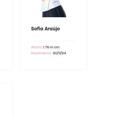
Sofia Araújo
Altura:
1.76 m cm
Nacimiento:
30/11/94