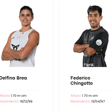
Delfina Brea
Federico
Chingotto
Altura:
1.70 m cm
Altura:
1.70 m cm
Nacimiento:
19/12/99
Nacimiento:
13/04/97