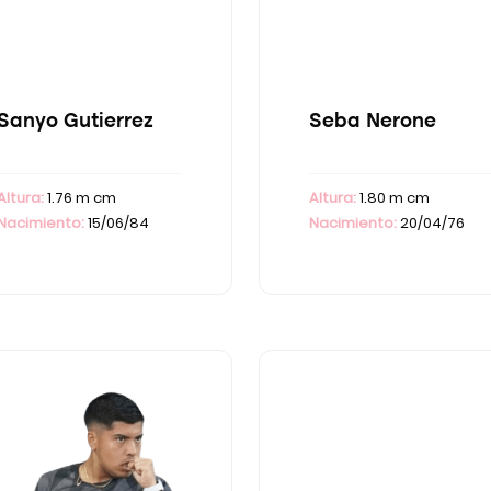
Sanyo Gutierrez
Seba Nerone
Altura:
1.76 m cm
Altura:
1.80 m cm
Nacimiento:
15/06/84
Nacimiento:
20/04/76