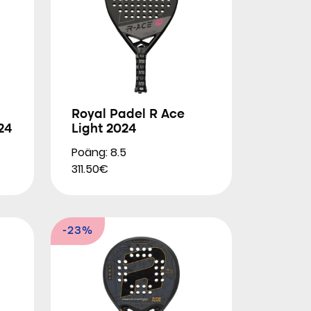
Royal Padel R Ace
24
Light 2024
Poäng: 8.5
311.50€
-23%