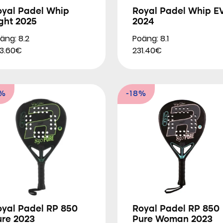
oyal Padel Whip
Royal Padel Whip E
ght 2025
2024
äng: 8.2
Poäng: 8.1
3.60€
231.40€
9%
-18%
oyal Padel RP 850
Royal Padel RP 850
ure 2023
Pure Woman 2023