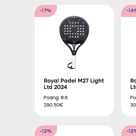
-17%
-14
Royal Padel M27 Light
R
Ltd 2024
L
Poäng: 8.6
Po
290.50€
30
-12%
-12