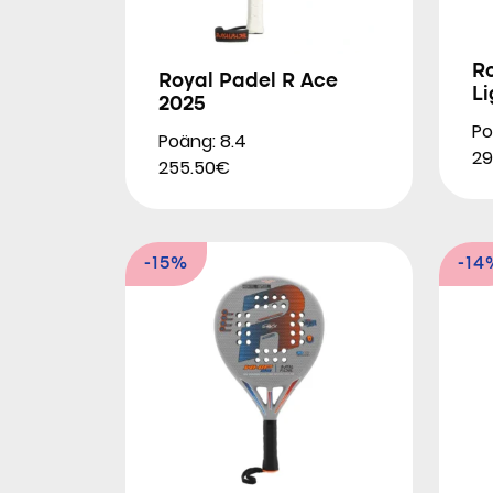
R
Royal Padel R Ace
Li
2025
Po
Poäng: 8.4
29
255.50€
-15%
-14