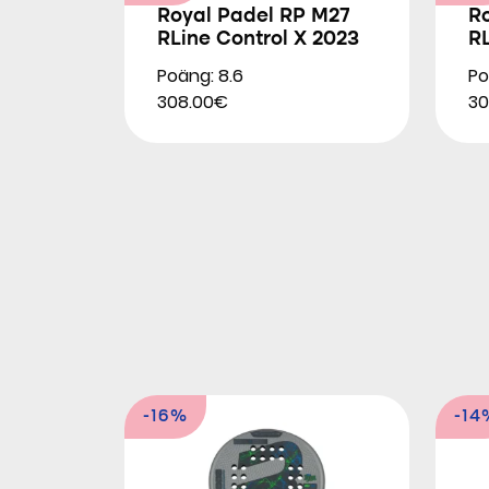
Royal Padel RP M27
R
RLine Control X 2023
RL
Poäng: 8.6
Po
308.00€
30
-16%
-14