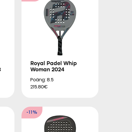
Royal Padel Whip
3
Woman 2024
Poäng: 8.5
215.80€
-11%