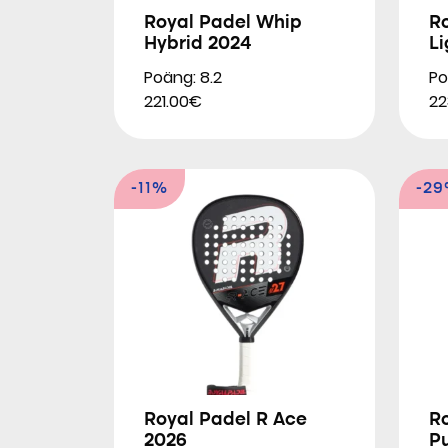
Royal Padel Whip
R
Hybrid 2024
Li
Poäng: 8.2
Po
221.00€
22
-11%
-2
Royal Padel R Ace
R
2026
P