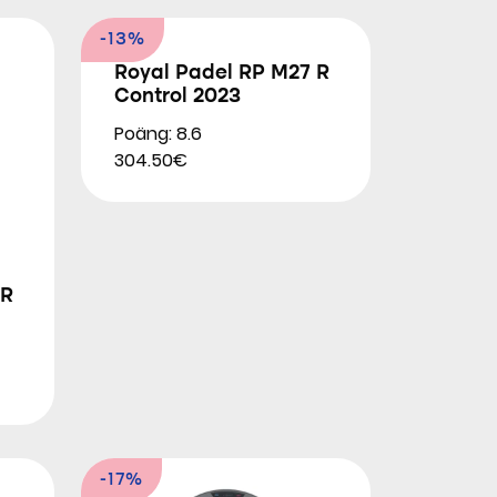
-13%
Royal Padel RP M27 R
Control 2023
Poäng: 8.6
304.50€
 R
-17%