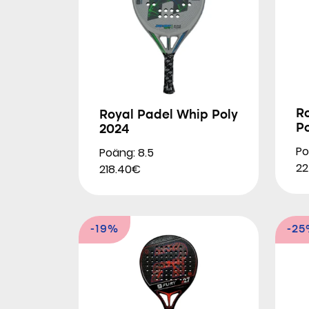
R
Royal Padel Whip Poly
Po
2024
Po
Poäng: 8.5
22
218.40€
-19%
-2