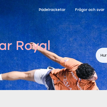
Padelracketar
Frågor och svar
ar Royal
Hur