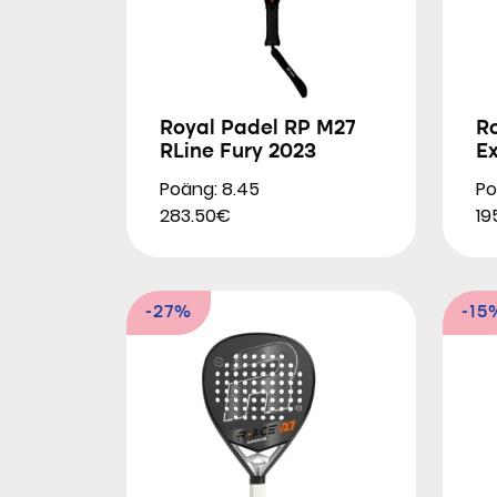
Royal Padel RP M27
R
RLine Fury 2023
E
Poäng: 8.45
Po
283.50€
19
-27%
-15