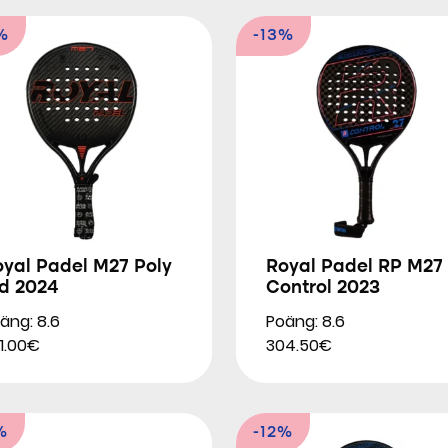
%
-13%
oyal Padel M27 Poly
Royal Padel RP M27
td 2024
Control 2023
äng: 8.6
Poäng: 8.6
1.00€
304.50€
%
-12%