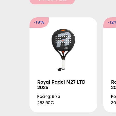
-19%
-12
Royal Padel M27 LTD
Ro
2025
2
Poäng: 8.75
Po
283.50€
30