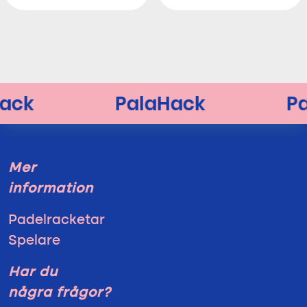
Mer
information
Padelracketar
Spelare
Har du
några frågor?