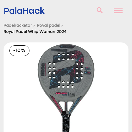
Hack
Pala
Padelracketar
›
Royal padel
›
Royal Padel Whip Woman 2024
Padelracketar
Frågor och svar
-10%
Komparator
Blog