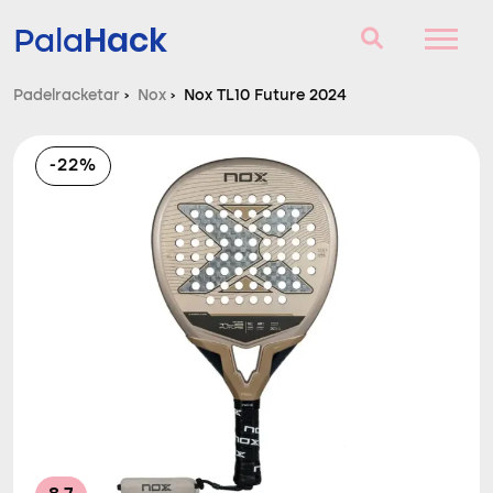
Hack
Pala
Padelracketar
›
Nox
›
Nox TL10 Future 2024
Padelracketar
-22%
Frågor och svar
Komparator
Blog