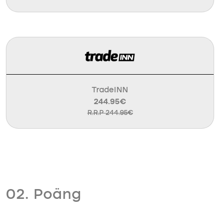
TradeINN
244.95€
R.R.P 244.95€
02. Poäng