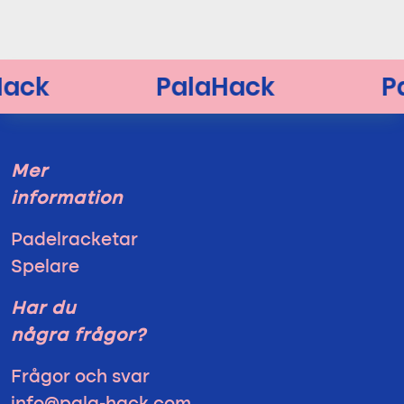
Mer
information
Padelracketar
Spelare
Har du
några frågor?
Frågor och svar