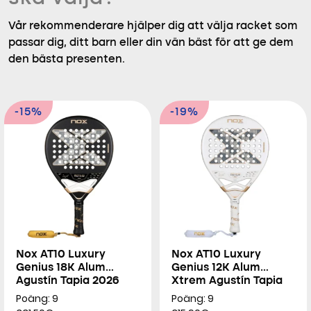
Vår rekommenderare hjälper dig att välja racket som
passar dig, ditt barn eller din vän bäst för att ge dem
den bästa presenten.
-15%
-19%
Nox AT10 Luxury
Nox AT10 Luxury
Genius 18K Alum
Genius 12K Alum
Agustín Tapia 2026
Xtrem Agustín Tapia
2026
Poäng: 9
Poäng: 9