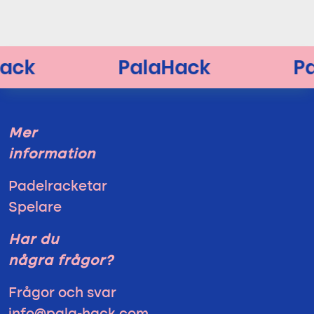
Mer
information
Padelracketar
Spelare
Har du
några frågor?
Frågor och svar