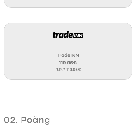
TradeINN
119.95€
R.R.P 119.95€
02. Poäng