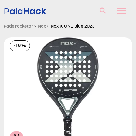
Hack
Pala
Padelracketar
›
Nox
›
Nox X-ONE Blue 2023
Padelracketar
-16%
Frågor och svar
Komparator
Blog