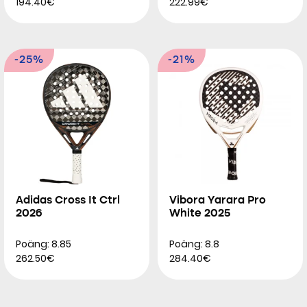
194.40€
222.99€
-25%
-21%
Adidas Cross It Ctrl
Vibora Yarara Pro
2026
White 2025
Poäng: 8.85
Poäng: 8.8
262.50€
284.40€