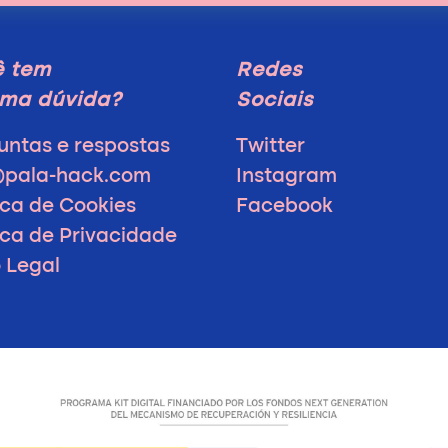
ê tem
Redes
ma dúvida?
Sociais
untas e respostas
Twitter
@pala-hack.com
Instagram
ica de Cookies
Facebook
tica de Privacidade
o Legal