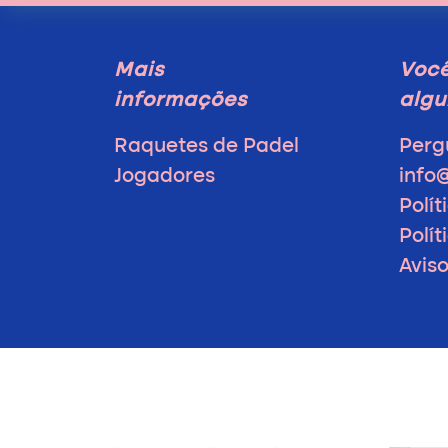
Mais
Voc
informações
algu
Raquetes de Padel
Perg
Jogadores
info
Polít
Polí
Avis