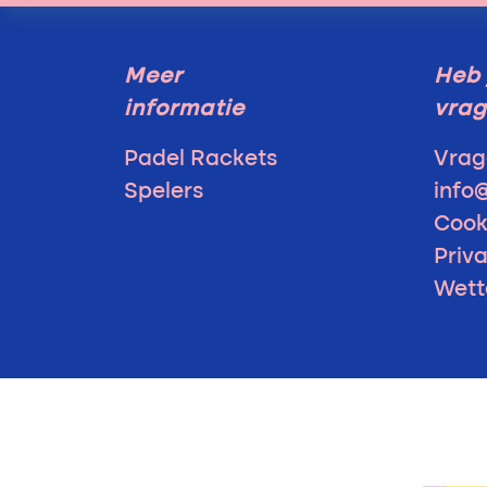
Meer
Heb 
informatie
vra
Padel Rackets
Vrag
Spelers
info
Cook
Priv
Wett