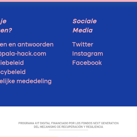
je
Sociale
gen?
Media
en en antwoorden
Twitter
@pala-hack.com
Instagram
iebeleid
Facebook
acybeleid
elijke mededeling