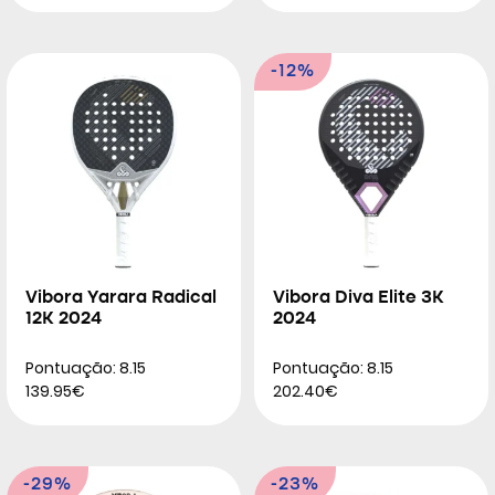
-12%
Vibora Yarara Radical
Vibora Diva Elite 3K
12K 2024
2024
Pontuação: 8.15
Pontuação: 8.15
139.95€
202.40€
-29%
-23%