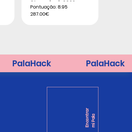
Stupackzuk 2026
Pontuação: 8.95
287.00€