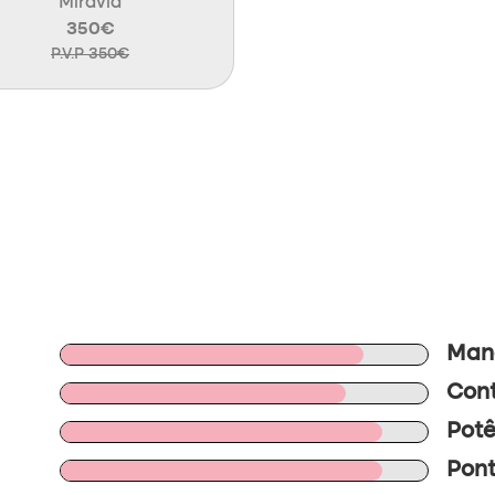
Miravia
350€
P.V.P 350€
Mano
Cont
Potê
Pont