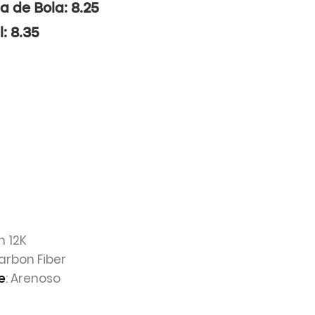
a de Bola: 8.25
l: 8.35
n 12K
Carbon Fiber
: Arenoso
e