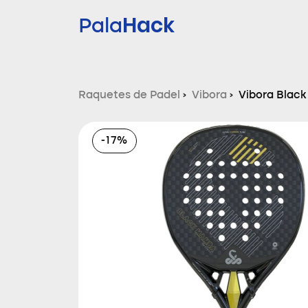
Hack
Pala
Raquetes de Padel
›
Vibora
›
Vibora Blac
-17%