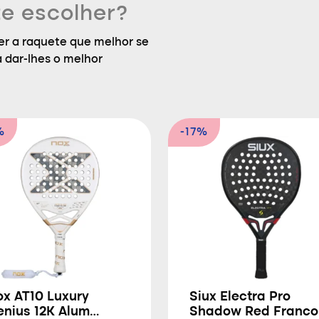
e escolher?
r a raquete que melhor se
a dar-lhes o melhor
%
-17%
ox AT10 Luxury
Siux Electra Pro
enius 12K Alum
Shadow Red Franco