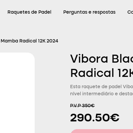
Raquetes de Padel
Perguntas e respostas
C
k Mamba Radical 12K 2024
Vibora Bl
Radical 12
Esta raquete de padel Vib
nível intermediário e dest
P.V.P 350€
290.50€