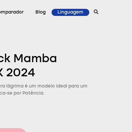
omparador
Blog
Linguagem
ack Mamba
K 2024
ora lágrima é um modelo ideal para um
aca-se por Potência.