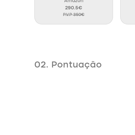
Amazon
290.5€
P.V.P 350€
02. Pontuação