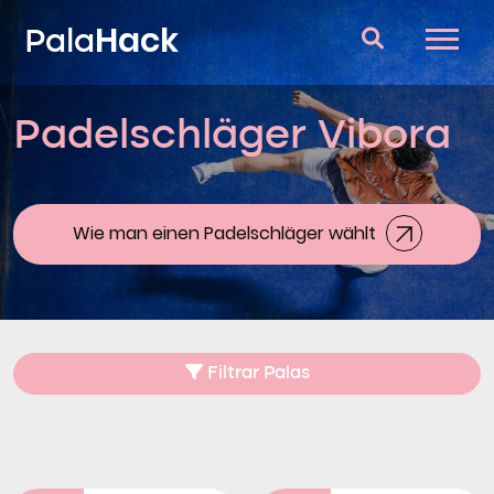
Hack
Pala
Padelschläger Vibora
Padelschläger
Fragen und Antworten
Vergleich
Wie man einen Padelschläger wählt
Blog
Filtrar Palas