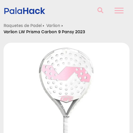
Hack
Pala
Raquetes de Padel
›
Varlion
›
Varlion LW Prisma Carbon 9 Pansy 2023
Raquetes de Padel
Perguntas e respostas
Comparador
Blog