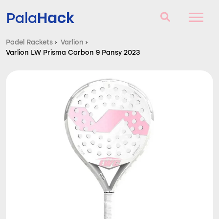
Hack
Pala
Padel Rackets
›
Varlion
›
Varlion LW Prisma Carbon 9 Pansy 2023
Padel Rackets
Vragen en antwoorden
Vergelijker
Blog