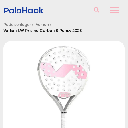
Hack
Pala
Padelschläger
›
Varlion
›
Varlion LW Prisma Carbon 9 Pansy 2023
Padelschläger
Fragen und Antworten
Vergleich
Blog