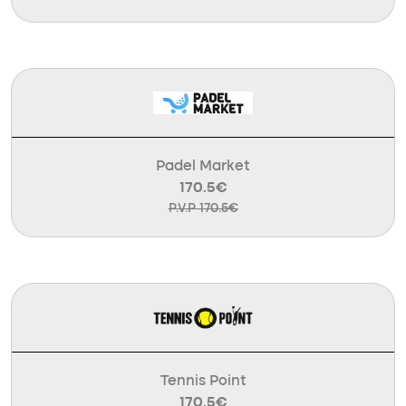
Padel Market
170.5€
P.V.P 170.5€
Tennis Point
170.5€