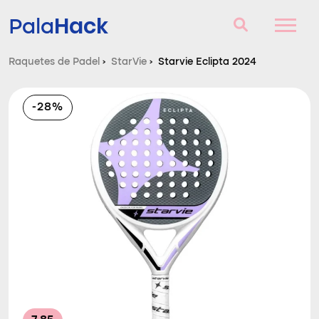
Hack
Pala
Raquetes de Padel
›
StarVie
›
Starvie Eclipta 2024
Raquetes de Padel
-28%
Perguntas e respostas
Comparador
Blog