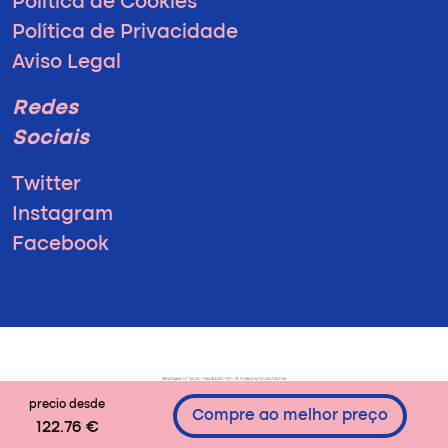
Política de Cookies
Política de Privacidade
Aviso Legal
Redes
Sociais
Twitter
Instagram
Facebook
precio desde
Compre ao melhor preço
122.76 €