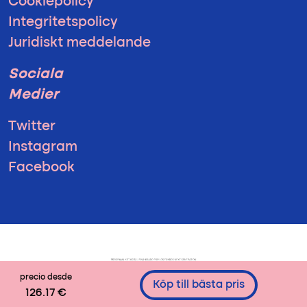
Cookiepolicy
Integritetspolicy
Juridiskt meddelande
Sociala
Medier
Twitter
Instagram
Facebook
precio desde
Köp till bästa pris
126.17 €