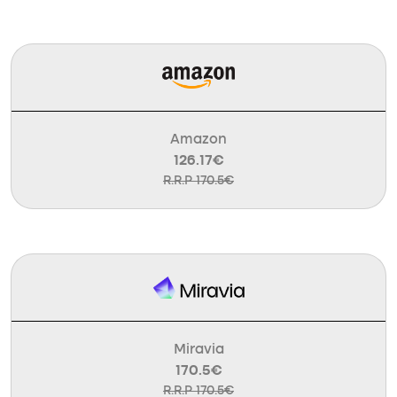
Amazon
126.17€
R.R.P 170.5€
Miravia
170.5€
R.R.P 170.5€