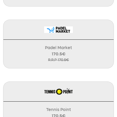
Padel Market
170.5€
R.R.P 170.5€
Tennis Point
170.5€