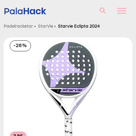
Hack
Pala
Padelracketar
›
StarVie
›
Starvie Eclipta 2024
Padelracketar
-26%
Frågor och svar
Komparator
Blog