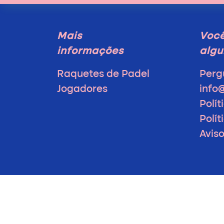
Mais
Voc
informações
algu
Raquetes de Padel
Perg
Jogadores
info
Polít
Polí
Avis