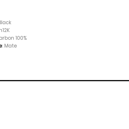
Black
n12K
Carbon 100%
: Mate
e