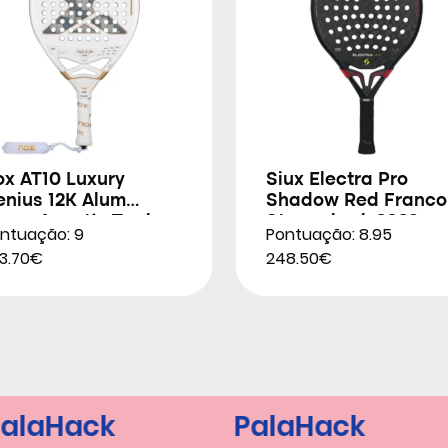
ox AT10 Luxury
Siux Electra Pro
enius 12K Alum
Shadow Red Franco
trem Agustín Tapia
Stupackzuk 2026
ntuação: 9
Pontuação: 8.95
026
3.70€
248.50€