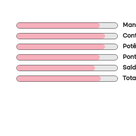
Mano
Cont
Potê
Pont
Saíd
Tota