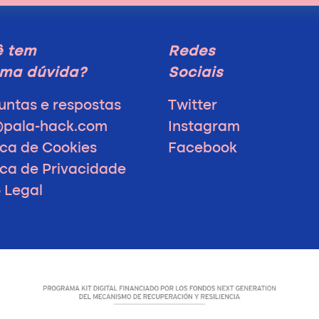
ê tem
Redes
ma dúvida?
Sociais
untas e respostas
Twitter
@pala-hack.com
Instagram
ica de Cookies
Facebook
tica de Privacidade
o Legal