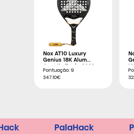
Nox AT10 Luxury
N
Genius 18K Alum
G
Agustín Tapia 2026
X
Pontuação: 9
Po
2
347.10€
32