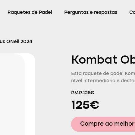
Raquetes de Padel
Perguntas e respostas
C
s ONeil 2024
Kombat Ob
Esta raquete de padel Kom
nível intermediário e dest
P.V.P 125€
125€
Compre ao melhor