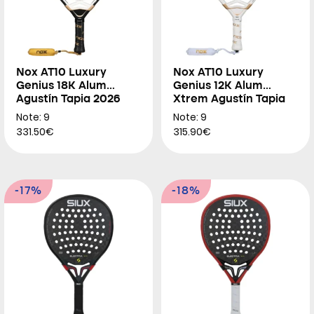
Nox AT10 Luxury
Nox AT10 Luxury
Genius 18K Alum
Genius 12K Alum
Agustín Tapia 2026
Xtrem Agustín Tapia
2026
Note: 9
Note: 9
331.50€
315.90€
-17%
-18%