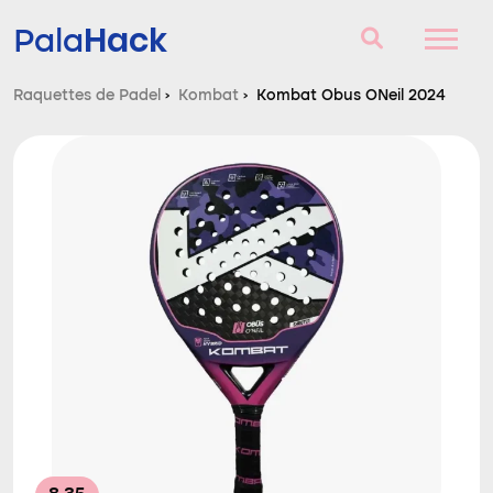
Hack
Pala
Raquettes de Padel
›
Kombat
›
Kombat Obus ONeil 2024
Raquettes de Padel
Questions et réponses
Comparateur
Blog