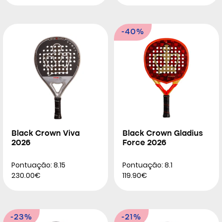
-40%
Black Crown Viva
Black Crown Gladius
2026
Force 2026
Pontuação: 8.15
Pontuação: 8.1
230.00€
119.90€
-23%
-21%