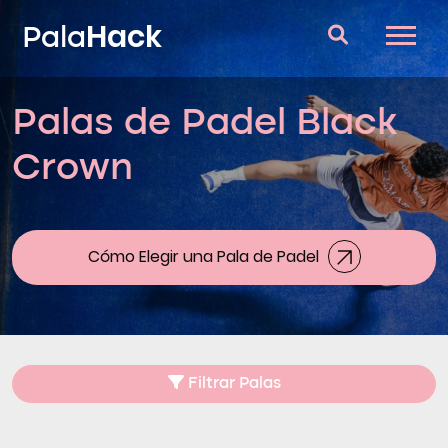
Hack
Pala
Palas de Padel Black
Palas de Padel
Crown
Consultorio
Comparador
Blog
Cómo Elegir una Pala de Padel
Filtrar Palas