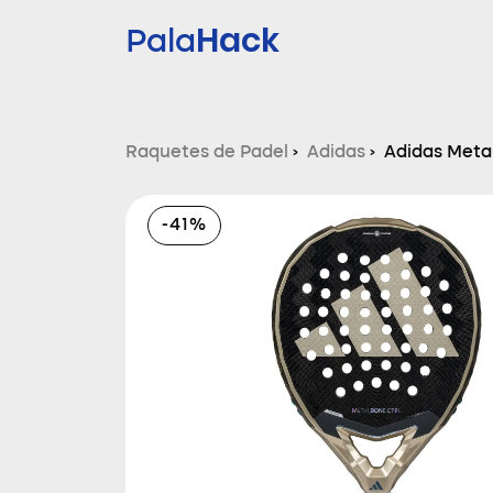
Hack
Pala
Raquetes de Padel
›
Adidas
›
Adidas Metal
-41%