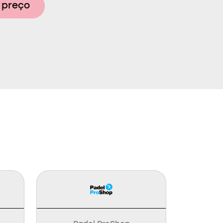
 preço