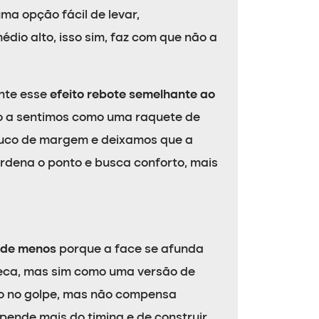
ma opção fácil de levar,
dio alto, isso sim, faz com que não a
nte esse
efeito rebote semelhante ao
ão a sentimos como uma raquete de
uco de margem e deixamos que a
ordena o ponto e busca conforto, mais
nde menos
porque a face se afunda
eca, mas sim como uma versão de
so no golpe, mas não compensa
nde mais do timing e de construir