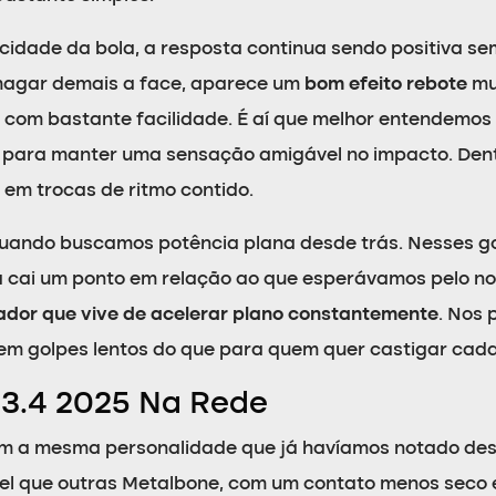
dade da bola, a resposta continua sendo positiva s
magar demais a face, aparece um
bom efeito rebote
mu
o com bastante facilidade. É aí que melhor entendemo
e e para manter uma sensação amigável no impacto. D
em trocas de ritmo contido.
ando buscamos potência plana desde trás. Nesses gol
a cai um ponto em relação ao que esperávamos pelo n
ador que vive de acelerar plano constantemente
. Nos 
 em golpes lentos do que para quem quer castigar cada
 3.4 2025 Na Rede
m a mesma personalidade que já havíamos notado desd
el que outras Metalbone, com um contato menos seco