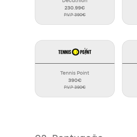
Decathlon
230.99€
P.V.P 390€
Tennis Point
390€
P.V.P 390€