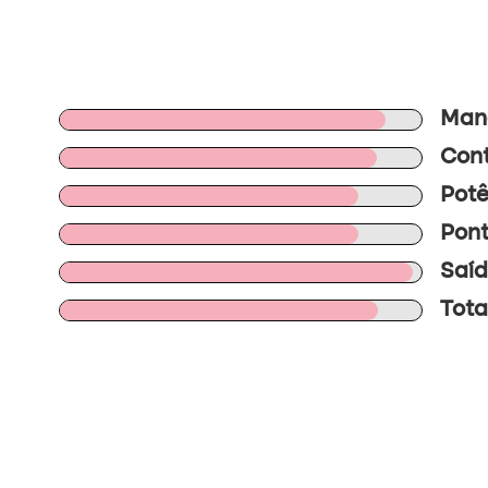
Mano
Cont
Potê
Pont
Saíd
Tota