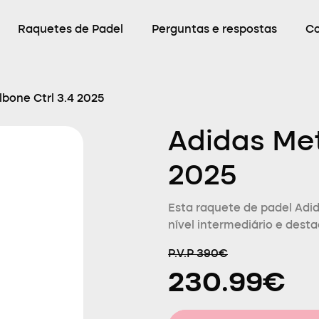
Raquetes de Padel
Perguntas e respostas
C
bone Ctrl 3.4 2025
Adidas Met
2025
Esta raquete de padel Adi
nível intermediário e desta
P.V.P 390€
230.99€