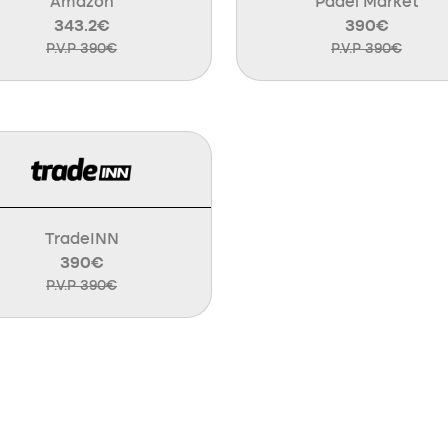
Amazon
Padel Market
343.2€
390€
P.V.P 390€
P.V.P 390€
TradeINN
390€
P.V.P 390€