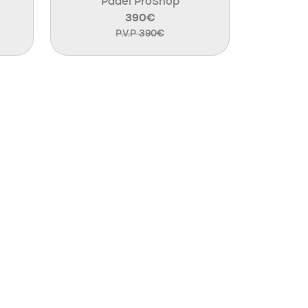
Padel ProShop
390€
P.V.P 390€