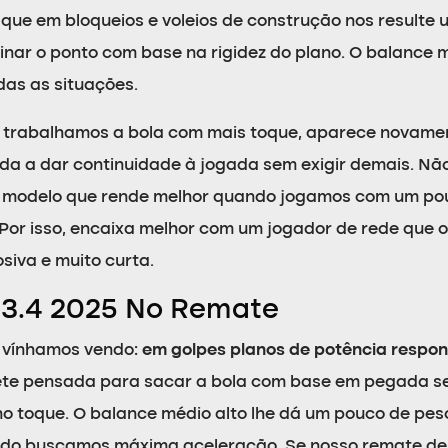
que em bloqueios e voleios de construção nos resulte u
ar o ponto com base na rigidez do plano. O balance mé
as as situações.
 trabalhamos a bola com mais toque, aparece novame
juda a dar continuidade à jogada sem exigir demais. N
m modelo que rende melhor quando jogamos com um po
 Por isso, encaixa melhor com um jogador de rede que 
siva e muito curta.
 3.4 2025 No Remate
á vínhamos vendo:
em golpes planos de potência respo
ete pensada para sacar a bola com base em pegada s
 no toque. O balance médio alto lhe dá um pouco de pe
do buscamos máxima aceleração. Se nosso remate depe