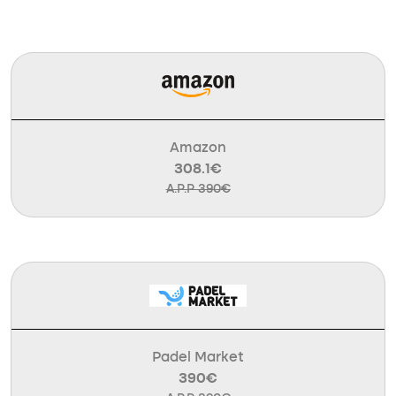
Amazon
308.1€
A.P.P 390€
Padel Market
390€