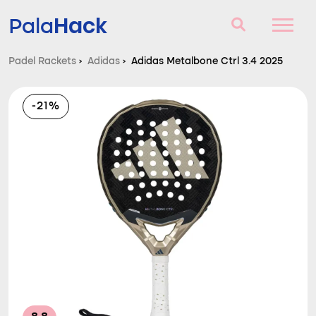
Hack
Pala
Padel Rackets
›
Adidas
›
Adidas Metalbone Ctrl 3.4 2025
Padel Rackets
-21%
Vragen en antwoorden
Vergelijker
Blog