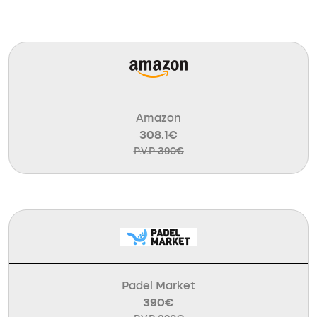
Amazon
308.1€
P.V.P 390€
Padel Market
390€