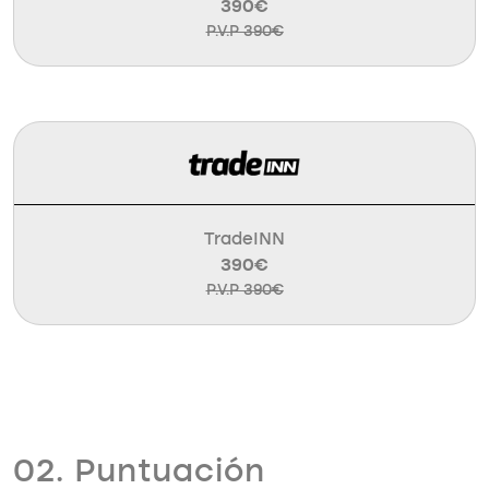
390€
P.V.P 390€
TradeINN
390€
P.V.P 390€
02. Puntuación