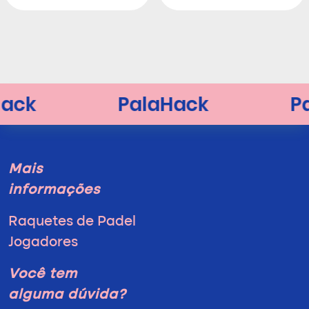
Mais
informações
Raquetes de Padel
Jogadores
Você tem
alguma dúvida?