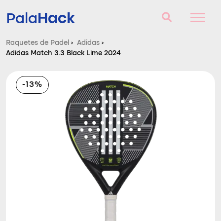
Hack
Pala
Raquetes de Padel
›
Adidas
›
Adidas Match 3.3 Black Lime 2024
Raquetes de Padel
Perguntas e respostas
-13%
Comparador
Blog