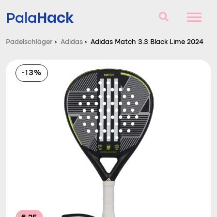
Hack
Pala
Padelschläger
›
Adidas
›
Adidas Match 3.3 Black Lime 2024
Padelschläger
-13%
Fragen und Antworten
Vergleich
Blog