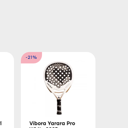
-21%
l
Vibora Yarara Pro