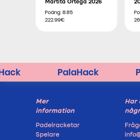
Martita Ortega 2026
2
Poäng: 8.85
Po
222.99€
26
Mer
Har 
information
någr
Padelracketar
Fråg
Spelare
info