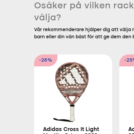
Osäker på vilken rack
välja?
Vår rekommenderare hjälper dig att välja r
barn eller din vän bäst för att ge dem den
-26%
-2
Adidas Cross It Light
Ad