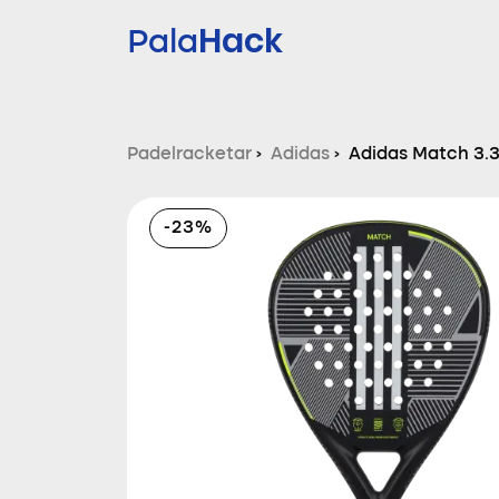
Hack
Pala
Padelracketar
›
Adidas
›
Adidas Match 3.3
-23%