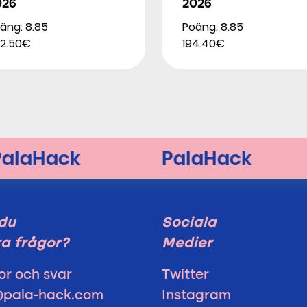
026
2026
äng: 8.85
Poäng: 8.85
2.50€
194.40€
du
Sociala
a frågor?
Medier
or och svar
Twitter
@pala-hack.com
Instagram