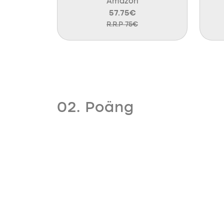
Amazon
57.75€
R.R.P 75€
02. Poäng