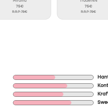
Miravia
TradeINN
75€
75€
R.R.P 75€
R.R.P 75€
Hant
Kont
Kraf
Swee