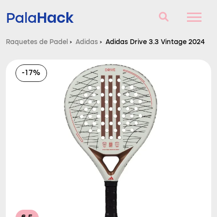
Hack
Pala
Raquetes de Padel
›
Adidas
›
Adidas Drive 3.3 Vintage 2024
Raquetes de Padel
-17%
Perguntas e respostas
Comparador
Blog