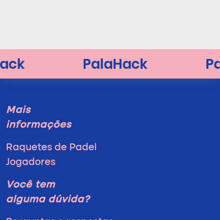
Mais
informações
Raquetes de Padel
Jogadores
Você tem
alguma dúvida?