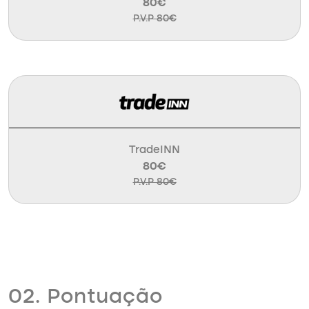
80€
P.V.P 80€
TradeINN
80€
P.V.P 80€
02. Pontuação