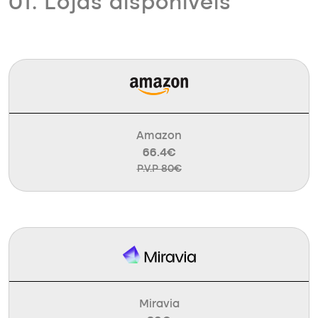
01. Lojas disponíveis
Amazon
66.4€
P.V.P 80€
Miravia