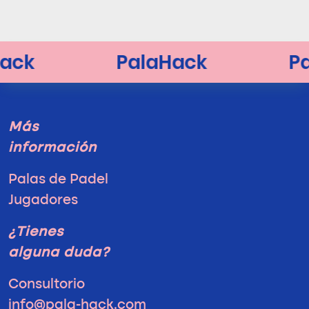
Más
información
Palas de Padel
Jugadores
¿Tienes
alguna duda?
Consultorio
info@pala-hack.com