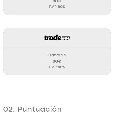
80€
P.V.P 80€
TradeINN
80€
P.V.P 80€
02. Puntuación