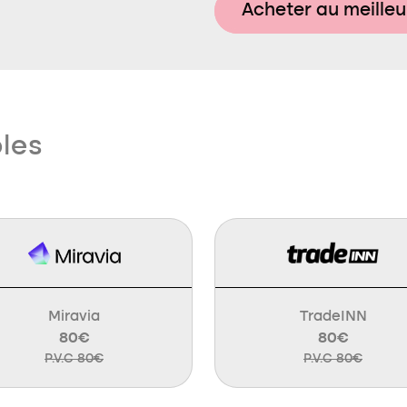
Acheter au meilleu
bles
Miravia
TradeINN
80€
80€
P.V.C 80€
P.V.C 80€