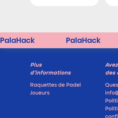
Plus
Avez
d'informations
des 
Raquettes de Padel
Ques
Joueurs
info
Polit
Polit
confi