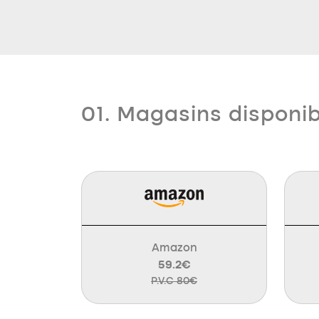
01. Magasins disponi
Amazon
59.2€
P.V.C 80€