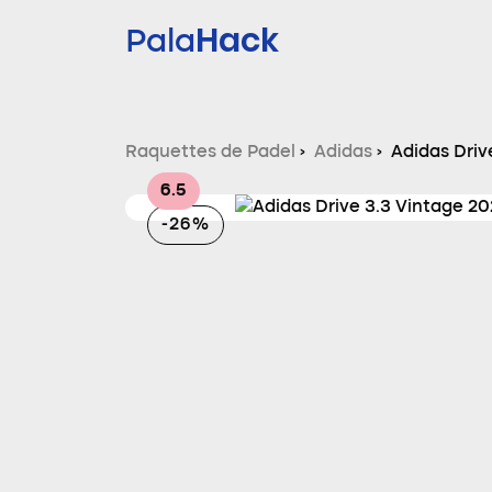
Hack
Pala
Raquettes de Padel
›
Adidas
›
Adidas Driv
6.5
-26%