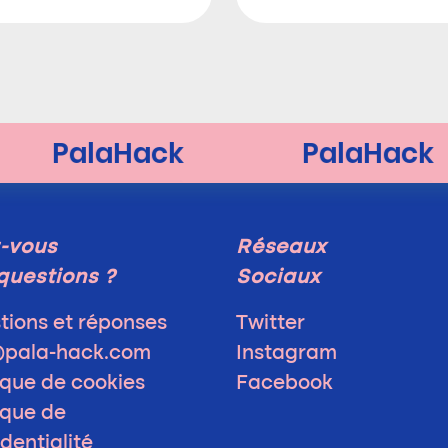
-vous
Réseaux
questions ?
Sociaux
tions et réponses
Twitter
@pala-hack.com
Instagram
ique de cookies
Facebook
ique de
dentialité